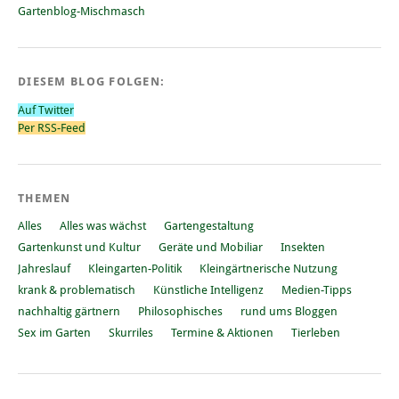
Gartenblog-Mischmasch
DIESEM BLOG FOLGEN:
Auf Twitter
Per RSS-Feed
THEMEN
Alles
Alles was wächst
Gartengestaltung
Gartenkunst und Kultur
Geräte und Mobiliar
Insekten
Jahreslauf
Kleingarten-Politik
Kleingärtnerische Nutzung
krank & problematisch
Künstliche Intelligenz
Medien-Tipps
nachhaltig gärtnern
Philosophisches
rund ums Bloggen
Sex im Garten
Skurriles
Termine & Aktionen
Tierleben