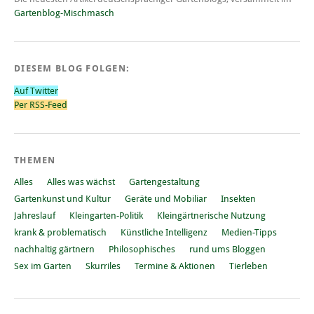
Gartenblog-Mischmasch
DIESEM BLOG FOLGEN:
Auf Twitter
Per RSS-Feed
THEMEN
Alles
Alles was wächst
Gartengestaltung
Gartenkunst und Kultur
Geräte und Mobiliar
Insekten
Jahreslauf
Kleingarten-Politik
Kleingärtnerische Nutzung
krank & problematisch
Künstliche Intelligenz
Medien-Tipps
nachhaltig gärtnern
Philosophisches
rund ums Bloggen
Sex im Garten
Skurriles
Termine & Aktionen
Tierleben