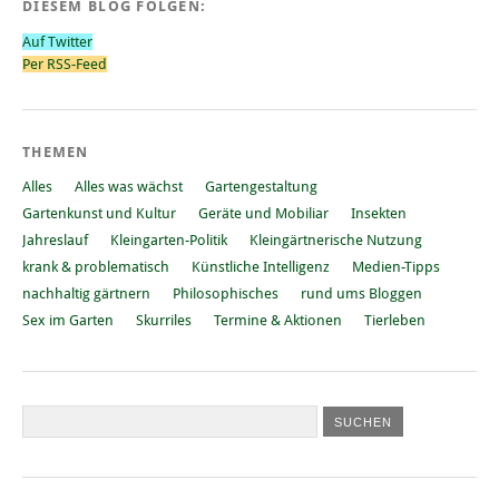
DIESEM BLOG FOLGEN:
Auf Twitter
Per RSS-Feed
THEMEN
Alles
Alles was wächst
Gartengestaltung
Gartenkunst und Kultur
Geräte und Mobiliar
Insekten
Jahreslauf
Kleingarten-Politik
Kleingärtnerische Nutzung
krank & problematisch
Künstliche Intelligenz
Medien-Tipps
nachhaltig gärtnern
Philosophisches
rund ums Bloggen
Sex im Garten
Skurriles
Termine & Aktionen
Tierleben