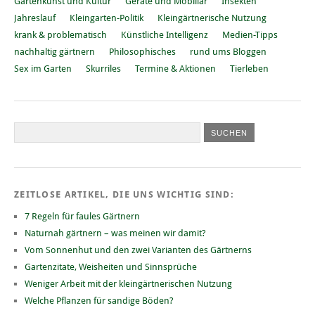
Gartenkunst und Kultur
Geräte und Mobiliar
Insekten
Jahreslauf
Kleingarten-Politik
Kleingärtnerische Nutzung
krank & problematisch
Künstliche Intelligenz
Medien-Tipps
nachhaltig gärtnern
Philosophisches
rund ums Bloggen
Sex im Garten
Skurriles
Termine & Aktionen
Tierleben
ZEITLOSE ARTIKEL, DIE UNS WICHTIG SIND:
7 Regeln für faules Gärtnern
Naturnah gärtnern – was meinen wir damit?
Vom Sonnenhut und den zwei Varianten des Gärtnerns
Gartenzitate, Weisheiten und Sinnsprüche
Weniger Arbeit mit der kleingärtnerischen Nutzung
Welche Pflanzen für sandige Böden?