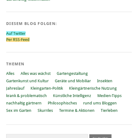
DIESEM BLOG FOLGEN:
Auf Twitter
Per RSS-Feed
THEMEN
Alles
Alles was wächst
Gartengestaltung
Gartenkunst und Kultur
Geräte und Mobiliar
Insekten
Jahreslauf
Kleingarten-Politik
Kleingärtnerische Nutzung
krank & problematisch
Künstliche Intelligenz
Medien-Tipps
nachhaltig gärtnern
Philosophisches
rund ums Bloggen
Sex im Garten
Skurriles
Termine & Aktionen
Tierleben