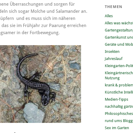
hene Überraschungen und sorgen für
THEMEN
edeln sich sogar Molche und Salamander an.
Alles
 Hüpfern und es muss sich im näheren
Alles was wächs
das sie im Frühjahr zur Paarung erreichen
Gartengestaltun
ngsamer in der Fortbewegung.
Gartenkunst und
Geräte und Mobi
Insekten
Jahreslauf
Kleingarten-Polit
Kleingärtnerisc
Nutzung
krank & problem
Künstliche Intel
Medien-Tipps
nachhaltig gärt
Philosophisches
rund ums Blog
Sex im Garten