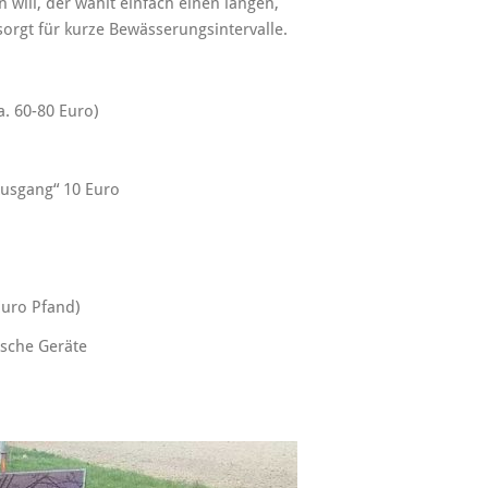
will, der wählt einfach einen langen,
orgt für kurze Bewässerungsintervalle.
a. 60-80 Euro)
usgang“ 10 Euro
Euro Pfand)
ische Geräte