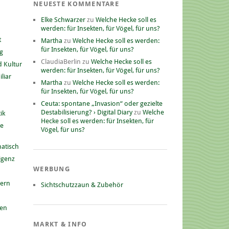
NEUESTE KOMMENTARE
Elke Schwarzer
zu
Welche Hecke soll es
werden: für Insekten, für Vögel, für uns?
t
Martha
zu
Welche Hecke soll es werden:
für Insekten, für Vögel, für uns?
g
ClaudiaBerlin
zu
Welche Hecke soll es
 Kultur
werden: für Insekten, für Vögel, für uns?
liar
Martha
zu
Welche Hecke soll es werden:
für Insekten, für Vögel, für uns?
Ceuta: spontane „Invasion“ oder gezielte
Destabilisierung? › Digital Diary
zu
Welche
ik
Hecke soll es werden: für Insekten, für
he
Vögel, für uns?
atisch
ligenz
WERBUNG
nern
Sichtschutzzaun & Zubehör
gen
MARKT & INFO