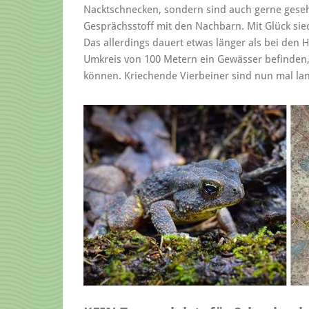
Nacktschnecken, sondern sind auch gerne gese
Gesprächsstoff mit den Nachbarn. Mit Glück si
Das allerdings dauert etwas länger als bei den
Umkreis von 100 Metern ein Gewässer befinden, 
können. Kriechende Vierbeiner sind nun mal la