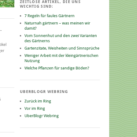
ZEITLOSE ARTIKEL, DIE UNS
WICHTIG SIND:
7 Regeln für faules Gärtnern
Naturnah gärtnern – was meinen wir
damit?
-
Vom Sonnenhut und den zwei Varianten
des Gärtnerns
ikel
Gartenzitate, Weisheiten und Sinnsprüche
ger
Weniger Arbeit mit der kleingärtnerischen
Nutzung
Welche Pflanzen für sandige Böden?
UBERBLOGR WEBRING
G
Zurück im Ring
Vor im Ring
UberBlogr Webring