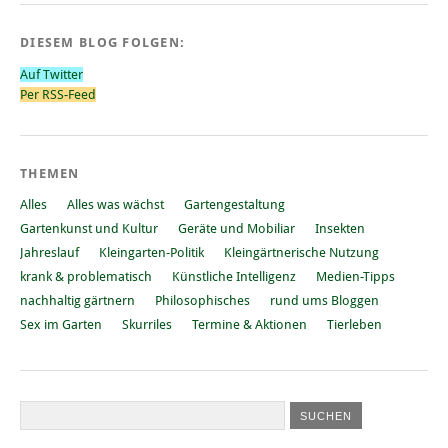
DIESEM BLOG FOLGEN:
Auf Twitter
Per RSS-Feed
THEMEN
Alles
Alles was wächst
Gartengestaltung
Gartenkunst und Kultur
Geräte und Mobiliar
Insekten
Jahreslauf
Kleingarten-Politik
Kleingärtnerische Nutzung
krank & problematisch
Künstliche Intelligenz
Medien-Tipps
nachhaltig gärtnern
Philosophisches
rund ums Bloggen
Sex im Garten
Skurriles
Termine & Aktionen
Tierleben