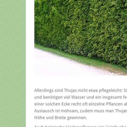
Allerdings sind Thujas nicht etwa pflegeleicht
und benötigen viel Wasser und ein insgesamt fe
einer solchen Ecke recht oft einzelne Pflanzen 
Austausch ist mühsam, zudem muss man Thujas o
Höhe und Breite gewinnen.