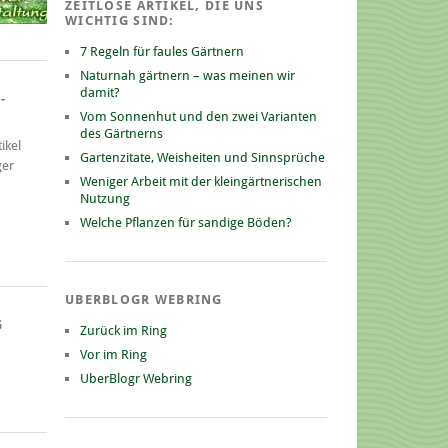
ZEITLOSE ARTIKEL, DIE UNS
WICHTIG SIND:
7 Regeln für faules Gärtnern
Naturnah gärtnern – was meinen wir
damit?
-
Vom Sonnenhut und den zwei Varianten
des Gärtnerns
ikel
Gartenzitate, Weisheiten und Sinnsprüche
ger
Weniger Arbeit mit der kleingärtnerischen
Nutzung
Welche Pflanzen für sandige Böden?
UBERBLOGR WEBRING
G
Zurück im Ring
Vor im Ring
UberBlogr Webring