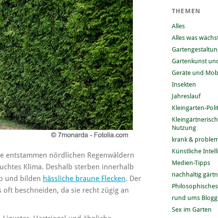
THEMEN
Alles
Alles was wächs
Gartengestaltun
Gartenkunst und
Geräte und Mobi
Insekten
Jahreslauf
Kleingarten-Polit
Kleingärtnerisc
Nutzung
krank & problem
Künstliche Intel
: Sie entstammen nördlichen Regenwäldern
Medien-Tipps
uchtes Klima. Deshalb sterben innerhalb
nachhaltig gärt
ab und bilden
hässliche braune Flecken
. Der
Philosophisches
ft beschneiden, da sie recht zügig an
rund ums Blog
Sex im Garten