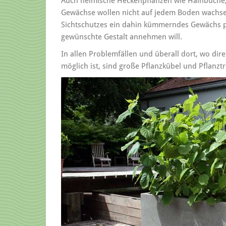
Auch heimische Heckenpflanzen wie Hainbuche, 
Gewächse wollen nicht auf jedem Boden wachsen
Sichtschutzes ein dahin kümmerndes Gewächs pf
gewünschte Gestalt annehmen will.
In allen Problemfällen und überall dort, wo dire
möglich ist, sind große Pflanzkübel und Pflanzt