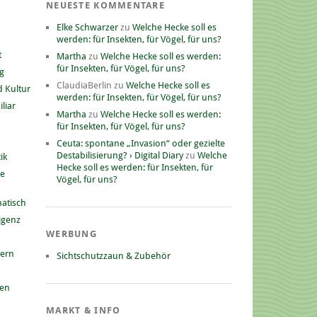
NEUESTE KOMMENTARE
Elke Schwarzer
zu
Welche Hecke soll es
werden: für Insekten, für Vögel, für uns?
t
Martha
zu
Welche Hecke soll es werden:
für Insekten, für Vögel, für uns?
g
ClaudiaBerlin
zu
Welche Hecke soll es
 Kultur
werden: für Insekten, für Vögel, für uns?
liar
Martha
zu
Welche Hecke soll es werden:
für Insekten, für Vögel, für uns?
Ceuta: spontane „Invasion“ oder gezielte
Destabilisierung? › Digital Diary
zu
Welche
ik
Hecke soll es werden: für Insekten, für
he
Vögel, für uns?
atisch
ligenz
WERBUNG
nern
Sichtschutzzaun & Zubehör
gen
MARKT & INFO