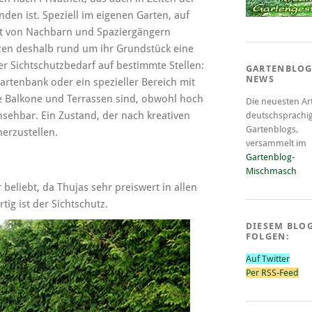
den ist. Speziell im eigenen Garten, auf
t von Nachbarn und Spaziergängern
en deshalb rund um ihr Grundstück eine
er Sichtschutzbedarf auf bestimmte Stellen:
GARTENBLOG
NEWS
Gartenbank oder ein spezieller Bereich mit
e Balkone und Terrassen sind, obwohl hoch
Die neuesten Art
sehbar. Ein Zustand, der nach kreativen
deutschsprachi
Gartenblogs,
herzustellen.
versammelt im
Gartenblog-
Mischmasch
beliebt, da Thujas sehr preiswert in allen
ig ist der Sichtschutz.
DIESEM BLO
FOLGEN:
Auf Twitter
Per RSS-Feed