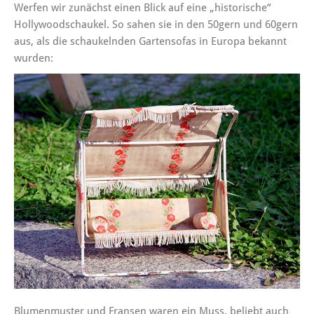
Werfen wir zunächst einen Blick auf eine „historische“
Hollywoodschaukel. So sahen sie in den 50gern und 60gern
aus, als die schaukelnden Gartensofas in Europa bekannt
wurden:
Blumenmuster und Fransen waren ein Muss, beliebt auch