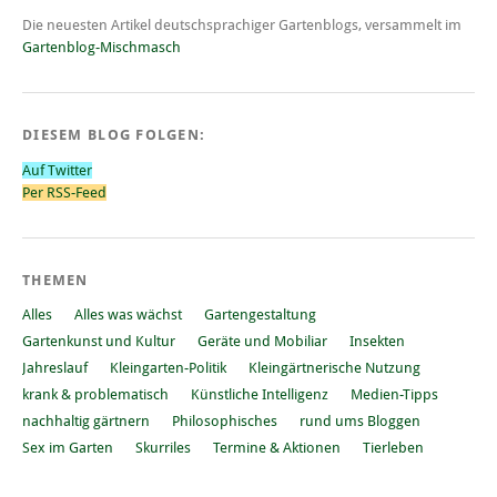
Die neuesten Artikel deutschsprachiger Gartenblogs, versammelt im
Gartenblog-Mischmasch
DIESEM BLOG FOLGEN:
Auf Twitter
Per RSS-Feed
THEMEN
Alles
Alles was wächst
Gartengestaltung
Gartenkunst und Kultur
Geräte und Mobiliar
Insekten
Jahreslauf
Kleingarten-Politik
Kleingärtnerische Nutzung
krank & problematisch
Künstliche Intelligenz
Medien-Tipps
nachhaltig gärtnern
Philosophisches
rund ums Bloggen
Sex im Garten
Skurriles
Termine & Aktionen
Tierleben