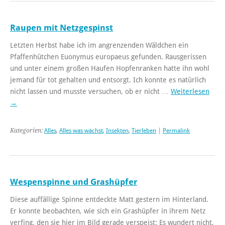
Raupen mit Netzgespinst
Letzten Herbst habe ich im angrenzenden Wäldchen ein
Pfaffenhütchen Euonymus europaeus gefunden. Rausgerissen
und unter einem großen Haufen Hopfenranken hatte ihn wohl
jemand für tot gehalten und entsorgt. Ich konnte es natürlich
nicht lassen und musste versuchen, ob er nicht …
Weiterlesen
→
Kategorien:
Alles
,
Alles was wächst
,
Insekten
,
Tierleben
|
Permalink
Wespenspinne und Grashüpfer
Diese auffällige Spinne entdeckte Matt gestern im Hinterland.
Er konnte beobachten, wie sich ein Grashüpfer in ihrem Netz
verfing, den sie hier im Bild gerade verspeist: Es wundert nicht,