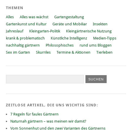
THEMEN
Alles
Alles was wächst
Gartengestaltung
Gartenkunst und Kultur
Geräte und Mobiliar
Insekten
Jahreslauf
Kleingarten-Politik
Kleingärtnerische Nutzung
krank & problematisch
Künstliche Intelligenz
Medien-Tipps
nachhaltig gärtnern
Philosophisches
rund ums Bloggen
Sex im Garten
Skurriles
Termine & Aktionen
Tierleben
ZEITLOSE ARTIKEL, DIE UNS WICHTIG SIND:
7 Regeln für faules Gärtnern
Naturnah gärtnern – was meinen wir damit?
Vom Sonnenhut und den zwei Varianten des Gärtnerns