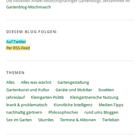
Die neuesten Artikel deutschsprachiger Gartenblogs, versammelt im
Gartenblog-Mischmasch
DIESEM BLOG FOLGEN:
Auf Twitter
Per RSS-Feed
THEMEN
Alles
Alles was wächst
Gartengestaltung
Gartenkunst und Kultur
Geräte und Mobiliar
Insekten
Jahreslauf
Kleingarten-Politik
Kleingärtnerische Nutzung
krank & problematisch
Künstliche Intelligenz
Medien-Tipps
nachhaltig gärtnern
Philosophisches
rund ums Bloggen
Sex im Garten
Skurriles
Termine & Aktionen
Tierleben