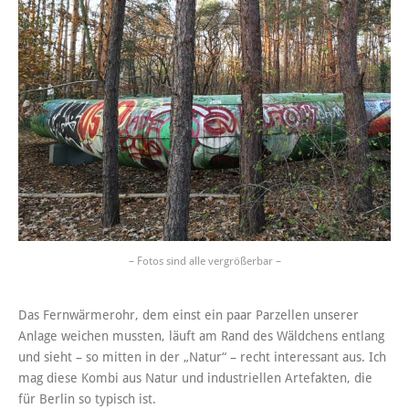
– Fotos sind alle vergrößerbar –
Das Fernwärmerohr, dem einst ein paar Parzellen unserer
Anlage weichen mussten, läuft am Rand des Wäldchens entlang
und sieht – so mitten in der „Natur“ – recht interessant aus. Ich
mag diese Kombi aus Natur und industriellen Artefakten, die
für Berlin so typisch ist.