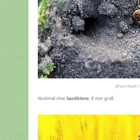
((Foto: AxxLC /
Nochmal eine
Sandbiene
, 8 mm groß