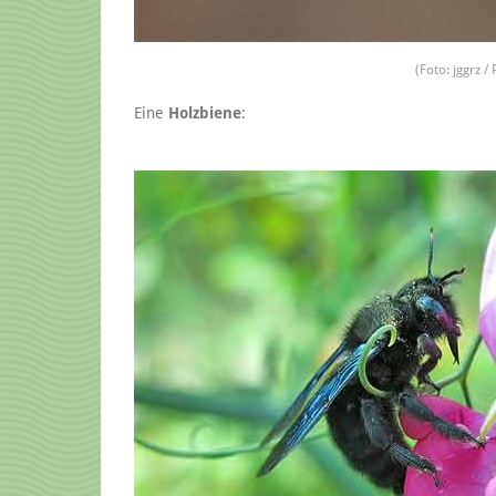
(Foto: jggrz /
Eine
Holzbiene
: