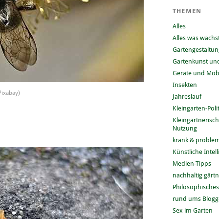
THEMEN
Alles
Alles was wächs
Gartengestaltun
Gartenkunst und
Geräte und Mobi
Insekten
 Pixabay)
Jahreslauf
Kleingarten-Polit
Kleingärtnerisc
Nutzung
krank & problem
Künstliche Intel
Medien-Tipps
nachhaltig gärt
Philosophisches
rund ums Blog
Sex im Garten