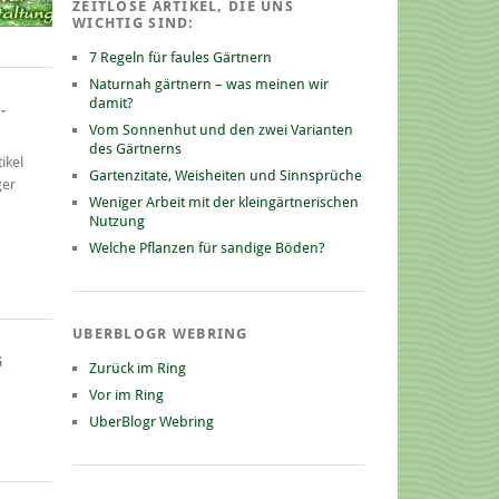
ZEITLOSE ARTIKEL, DIE UNS
WICHTIG SIND:
7 Regeln für faules Gärtnern
Naturnah gärtnern – was meinen wir
damit?
-
Vom Sonnenhut und den zwei Varianten
des Gärtnerns
ikel
Gartenzitate, Weisheiten und Sinnsprüche
ger
Weniger Arbeit mit der kleingärtnerischen
Nutzung
Welche Pflanzen für sandige Böden?
UBERBLOGR WEBRING
G
Zurück im Ring
Vor im Ring
UberBlogr Webring