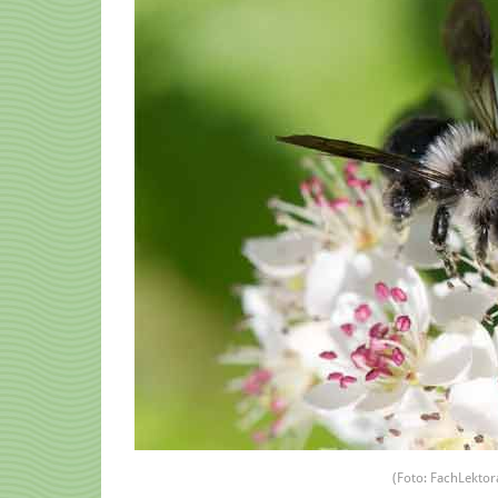
(Foto: FachLektora