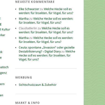
NEUESTE KOMMENTARE
Elke Schwarzer
zu
Welche Hecke soll es
werden: für Insekten, für Vögel, für uns?
t
Martha
zu
Welche Hecke soll es werden:
für Insekten, für Vögel, für uns?
g
ClaudiaBerlin
zu
Welche Hecke soll es
 Kultur
werden: für Insekten, für Vögel, für uns?
liar
Martha
zu
Welche Hecke soll es werden:
für Insekten, für Vögel, für uns?
Ceuta: spontane „Invasion“ oder gezielte
Destabilisierung? › Digital Diary
zu
Welche
ik
Hecke soll es werden: für Insekten, für
he
Vögel, für uns?
atisch
ligenz
WERBUNG
nern
Sichtschutzzaun & Zubehör
gen
MARKT & INFO