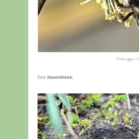
(Foto: jggrz /
Eine
Hosenbiene
: