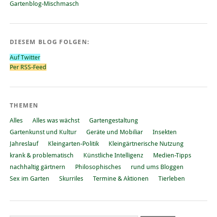
Gartenblog-Mischmasch
DIESEM BLOG FOLGEN:
Auf Twitter
Per RSS-Feed
THEMEN
Alles
Alles was wächst
Gartengestaltung
Gartenkunst und Kultur
Geräte und Mobiliar
Insekten
Jahreslauf
Kleingarten-Politik
Kleingärtnerische Nutzung
krank & problematisch
Künstliche Intelligenz
Medien-Tipps
nachhaltig gärtnern
Philosophisches
rund ums Bloggen
Sex im Garten
Skurriles
Termine & Aktionen
Tierleben