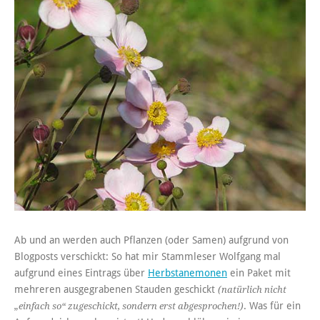
Ab und an werden auch Pflanzen (oder Samen) aufgrund von
Blogposts verschickt: So hat mir Stammleser Wolfgang mal
aufgrund eines Eintrags über
Herbstanemonen
ein Paket mit
mehreren ausgegrabenen Stauden geschickt
(natürlich nicht
. Was für ein
„einfach so“ zugeschickt, sondern erst abgesprochen!)