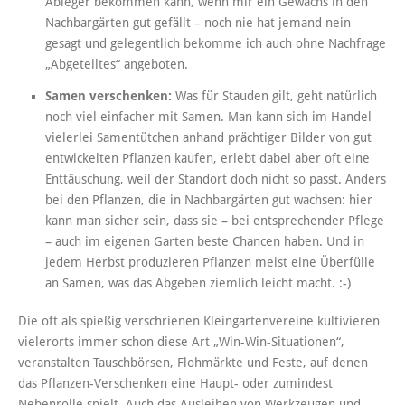
Ableger bekommen kann, wenn mir ein Gewächs in den
Nachbargärten gut gefällt – noch nie hat jemand nein
gesagt und gelegentlich bekomme ich auch ohne Nachfrage
„Abgeteiltes“ angeboten.
Samen verschenken:
Was für Stauden gilt, geht natürlich
noch viel einfacher mit Samen. Man kann sich im Handel
vielerlei Samentütchen anhand prächtiger Bilder von gut
entwickelten Pflanzen kaufen, erlebt dabei aber oft eine
Enttäuschung, weil der Standort doch nicht so passt. Anders
bei den Pflanzen, die in Nachbargärten gut wachsen: hier
kann man sicher sein, dass sie – bei entsprechender Pflege
– auch im eigenen Garten beste Chancen haben. Und in
jedem Herbst produzieren Pflanzen meist eine Überfülle
an Samen, was das Abgeben ziemlich leicht macht. :-)
Die oft als spießig verschrienen Kleingartenvereine kultivieren
vielerorts immer schon diese Art „Win-Win-Situationen“,
veranstalten Tauschbörsen, Flohmärkte und Feste, auf denen
das Pflanzen-Verschenken eine Haupt- oder zumindest
Nebenrolle spielt. Auch das Ausleihen von Werkzeugen und