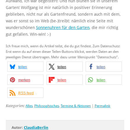
Aufwand, ich war begeistert! Und nun blühen sie in unserem
Garten! Wolfgang ist mir natürlich in positiver Erinnerung
geblieben, nicht nur als Gartenfreund, sondern auch mit dem,
was er sonst so im Web (be-)treibt: nämlich eine Seite mit
wunderschönen
Sonnenuhren für den Garten
, die mir richtig
gut gefallen. Win-win! :-)
Ich freue mich, wenn du Artikel teilst, die du gut findest. Zum Datenschutz:
Erst wenn du auf einen dieser Teilen-Buttons klickst, werden Daten an den
jeweiligen Dienst übertragen. Mehr dazu unter Menüpunkt "Datenschutz".
teilen
teilen
teilen
merken
teilen
teilen
RSS-feed
Kategorien:
Alles
,
Philosophisches
,
Termine & Aktionen
|
Permalink
Autor:
ClaudiaBerlin