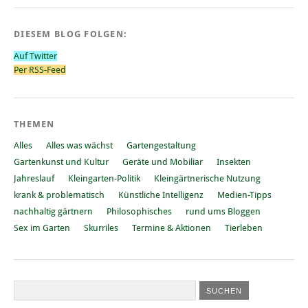
DIESEM BLOG FOLGEN:
Auf Twitter
Per RSS-Feed
THEMEN
Alles
Alles was wächst
Gartengestaltung
Gartenkunst und Kultur
Geräte und Mobiliar
Insekten
Jahreslauf
Kleingarten-Politik
Kleingärtnerische Nutzung
krank & problematisch
Künstliche Intelligenz
Medien-Tipps
nachhaltig gärtnern
Philosophisches
rund ums Bloggen
Sex im Garten
Skurriles
Termine & Aktionen
Tierleben