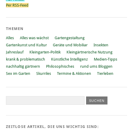
Per RSS-Feed
THEMEN
Alles
Alles was wächst
Gartengestaltung
Gartenkunst und Kultur
Geräte und Mobiliar
Insekten
Jahreslauf
Kleingarten-Politik
Kleingärtnerische Nutzung
krank & problematisch
Künstliche Intelligenz
Medien-Tipps
nachhaltig gärtnern
Philosophisches
rund ums Bloggen
Sex im Garten
Skurriles
Termine & Aktionen
Tierleben
ZEITLOSE ARTIKEL, DIE UNS WICHTIG SIND: