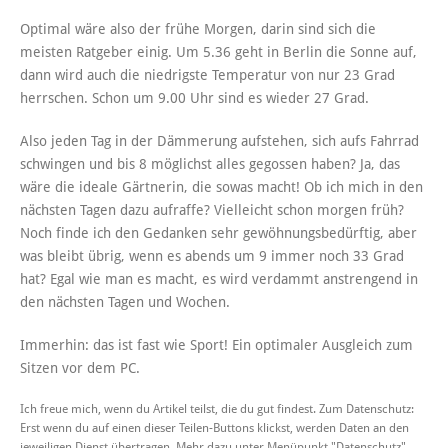
Optimal wäre also der frühe Morgen, darin sind sich die
meisten Ratgeber einig. Um 5.36 geht in Berlin die Sonne auf,
dann wird auch die niedrigste Temperatur von nur 23 Grad
herrschen. Schon um 9.00 Uhr sind es wieder 27 Grad.
Also jeden Tag in der Dämmerung aufstehen, sich aufs Fahrrad
schwingen und bis 8 möglichst alles gegossen haben? Ja, das
wäre die ideale Gärtnerin, die sowas macht! Ob ich mich in den
nächsten Tagen dazu aufraffe? Vielleicht schon morgen früh?
Noch finde ich den Gedanken sehr gewöhnungsbedürftig, aber
was bleibt übrig, wenn es abends um 9 immer noch 33 Grad
hat? Egal wie man es macht, es wird verdammt anstrengend in
den nächsten Tagen und Wochen.
Immerhin: das ist fast wie Sport! Ein optimaler Ausgleich zum
Sitzen vor dem PC.
Ich freue mich, wenn du Artikel teilst, die du gut findest. Zum Datenschutz:
Erst wenn du auf einen dieser Teilen-Buttons klickst, werden Daten an den
jeweiligen Dienst übertragen. Mehr dazu unter Menüpunkt "Datenschutz".