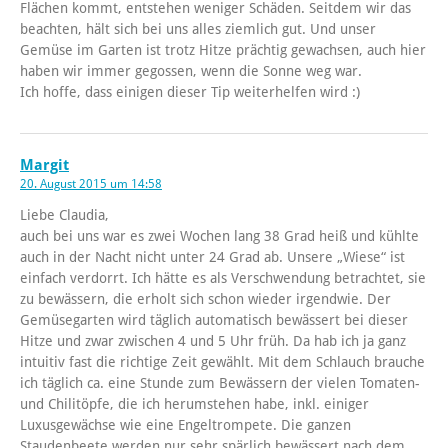
Flächen kommt, entstehen weniger Schäden. Seitdem wir das
beachten, hält sich bei uns alles ziemlich gut. Und unser
Gemüse im Garten ist trotz Hitze prächtig gewachsen, auch hier
haben wir immer gegossen, wenn die Sonne weg war.
Ich hoffe, dass einigen dieser Tip weiterhelfen wird :)
Margit
20. August 2015 um 14:58
Liebe Claudia,
auch bei uns war es zwei Wochen lang 38 Grad heiß und kühlte
auch in der Nacht nicht unter 24 Grad ab. Unsere „Wiese“ ist
einfach verdorrt. Ich hätte es als Verschwendung betrachtet, sie
zu bewässern, die erholt sich schon wieder irgendwie. Der
Gemüsegarten wird täglich automatisch bewässert bei dieser
Hitze und zwar zwischen 4 und 5 Uhr früh. Da hab ich ja ganz
intuitiv fast die richtige Zeit gewählt. Mit dem Schlauch brauche
ich täglich ca. eine Stunde zum Bewässern der vielen Tomaten-
und Chilitöpfe, die ich herumstehen habe, inkl. einiger
Luxusgewächse wie eine Engeltrompete. Die ganzen
Staudenbeete werden nur sehr spärlich bewässert nach dem