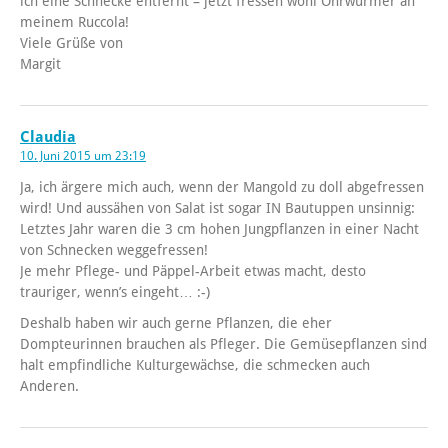
ich eine Schnecke entfernt – jetzt fressen wohl Ohrwürmer an
meinem Ruccola!
Viele Grüße von
Margit
Claudia
10. Juni 2015 um 23:19
Ja, ich ärgere mich auch, wenn der Mangold zu doll abgefressen
wird! Und aussähen von Salat ist sogar IN Bautuppen unsinnig:
Letztes Jahr waren die 3 cm hohen Jungpflanzen in einer Nacht
von Schnecken weggefressen!
Je mehr Pflege- und Päppel-Arbeit etwas macht, desto
trauriger, wenn’s eingeht… :-)
Deshalb haben wir auch gerne Pflanzen, die eher
Dompteurinnen brauchen als Pfleger. Die Gemüsepflanzen sind
halt empfindliche Kulturgewächse, die schmecken auch
Anderen.