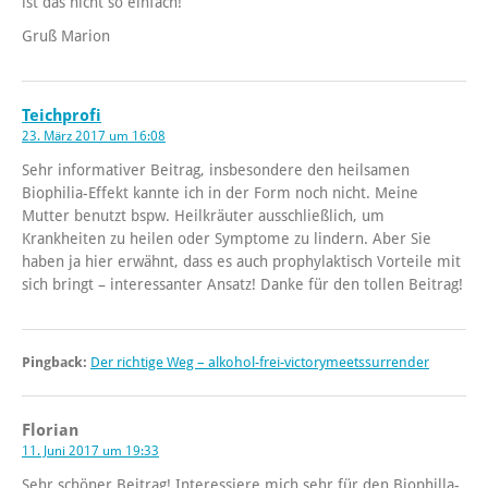
ist das nicht so einfach!
Gruß Marion
Teichprofi
23. März 2017 um 16:08
Sehr informativer Beitrag, insbesondere den heilsamen
Biophilia-Effekt kannte ich in der Form noch nicht. Meine
Mutter benutzt bspw. Heilkräuter ausschließlich, um
Krankheiten zu heilen oder Symptome zu lindern. Aber Sie
haben ja hier erwähnt, dass es auch prophylaktisch Vorteile mit
sich bringt – interessanter Ansatz! Danke für den tollen Beitrag!
Pingback:
Der richtige Weg – alkohol-frei-victorymeetssurrender
Florian
11. Juni 2017 um 19:33
Sehr schöner Beitrag! Interessiere mich sehr für den Biophilla-