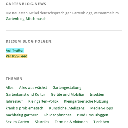
GARTENBLOG-NEWS
Die neuesten Artikel deutschsprachiger Gartenblogs, versammelt im
Gartenblog-Mischmasch
DIESEM BLOG FOLGEN:
Auf Twitter
Per RSS-Feed
THEMEN
Alles
Alles was wächst
Gartengestaltung
Gartenkunst und Kultur
Geräte und Mobiliar
Insekten
Jahreslauf
Kleingarten-Politik
Kleingärtnerische Nutzung
krank & problematisch
Künstliche Intelligenz
Medien-Tipps
nachhaltig gärtnern
Philosophisches
rund ums Bloggen
Sex im Garten
Skurriles
Termine & Aktionen
Tierleben