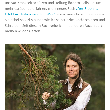
uns vor Krankheit schützen und Heilung fördern. Falls Sie, um
mehr darüber zu erfahren, mein neues Buch
„Der Biophilia-
Effekt — Heilung aus dem Wald“
lesen, wünsche ich Ihnen, dass
Sie dabei so viel staunen wie ich selbst beim Recherchieren und
Schreiben. Seit diesem Buch gehe ich mit anderen Augen durch
meinen wilden Garten.