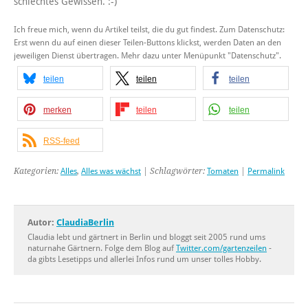
schlechtes Gewissen. :-)
Ich freue mich, wenn du Artikel teilst, die du gut findest. Zum Datenschutz:
Erst wenn du auf einen dieser Teilen-Buttons klickst, werden Daten an den
jeweiligen Dienst übertragen. Mehr dazu unter Menüpunkt "Datenschutz".
teilen
teilen
teilen
merken
teilen
teilen
RSS-feed
Kategorien:
Alles
,
Alles was wächst
| Schlagwörter:
Tomaten
|
Permalink
Autor:
ClaudiaBerlin
Claudia lebt und gärtnert in Berlin und bloggt seit 2005 rund ums
naturnahe Gärtnern. Folge dem Blog auf
Twitter.com/gartenzeilen
-
da gibts Lesetipps und allerlei Infos rund um unser tolles Hobby.