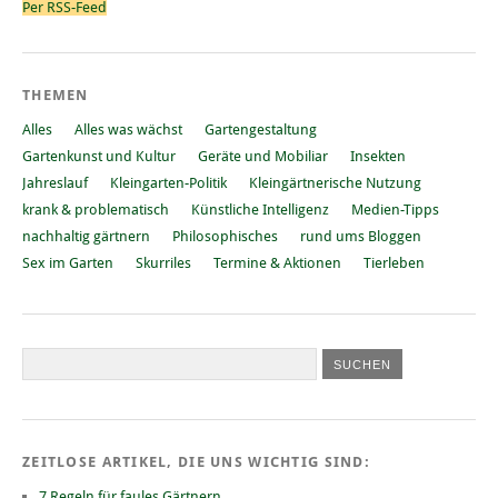
Per RSS-Feed
THEMEN
Alles
Alles was wächst
Gartengestaltung
Gartenkunst und Kultur
Geräte und Mobiliar
Insekten
Jahreslauf
Kleingarten-Politik
Kleingärtnerische Nutzung
krank & problematisch
Künstliche Intelligenz
Medien-Tipps
nachhaltig gärtnern
Philosophisches
rund ums Bloggen
Sex im Garten
Skurriles
Termine & Aktionen
Tierleben
ZEITLOSE ARTIKEL, DIE UNS WICHTIG SIND:
7 Regeln für faules Gärtnern