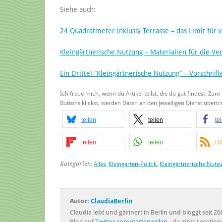
Siehe auch:
24 Quadratmeter inklusiv Terrasse – das Limit für 
Kleingärtnerische Nutzung – Materialien für die Ve
Ein Drittel “Kleingärtnerische Nutzung” – Vorschrif
Ich freue mich, wenn du Artikel teilst, die du gut findest. Zum
Buttons klickst, werden Daten an den jeweiligen Dienst über
teilen
teilen
te
teilen
teilen
RS
Kategorien:
Alles
,
Kleingarten-Politik
,
Kleingärtnerische Nutz
Autor:
ClaudiaBerlin
Claudia lebt und gärtnert in Berlin und bloggt seit
Blog auf
Twitter.com/gartenzeilen
- da gibts Lesetipp