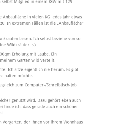
in selbst Mitglied in einem KGV mit 129
ie Anbaufläche in vielen KG jedes Jahr etwas
u. In extremen Fällen ist die „Anbaufläche“
unkrauten lassen. Ich selbst beziehe von so
ne Wildkräuter. ;-)
300qm Erholung mit Laube. Ein
n meinem Garten wild verteilt.
e. Ich sitze eigentlich nie herum. Es gibt
ss halten möchte.
s Ausgleich zum Computer-/Schreibtisch-Job
 solcher genutzt wird. Dazu gehört eben auch
ei finde ich, dass gerade auch ein schöner
ht.
en Vorgarten, der ihnen vor ihrem Wohnhaus