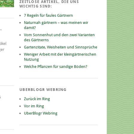
ZEITLOSE ARTIKEL, DIE UNS
WICHTIG SIND:
7 Regeln für faules Gärtnern
Naturnah gärtnern – was meinen wir
damit?
-
Vom Sonnenhut und den zwei Varianten
des Gärtnerns
ikel
Gartenzitate, Weisheiten und Sinnsprüche
ger
Weniger Arbeit mit der kleingärtnerischen
Nutzung
Welche Pflanzen für sandige Böden?
UBERBLOGR WEBRING
G
Zurück im Ring
Vor im Ring
UberBlogr Webring