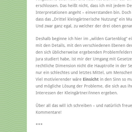
erschlossen. Das heißt nicht, dass ich mit jedem D
Interpretationen angeht – einverstanden bin. Doc
dass das „Drittel kleingärtnerische Nutzung“ ein Mu
Und zwar ganz egal, zu welcher der drei oben genan
Deshalb beginne ich hier im „wilden Gartenblog“ ein
mit den Details, mit den verschiedenen Ebenen de
den sich üblicherweise ergebenden Problemfeldern
Jura studiert habe, ist mir der Umgang mit Gesetz
rechtliche Dimension nicht die Hauptrolle in der Ser
nur ein schlechtes und letztes Mittel, um Mensch
Viel motivierender wäre
Einsicht
in den Sinn so ma
und mögliche Lösung der Probleme, die sich aus ih
Interessen der Kleingärtner/innen ergeben.
Über all das will ich schreiben – und natürlich fr
Kommentare!
***