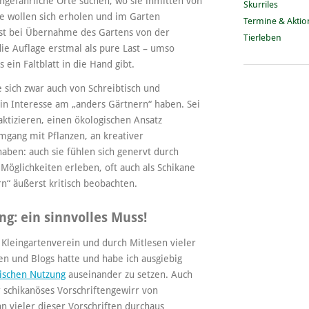
ungefährliche Orte suchen, wo sie inmitten von
Skurriles
ie wollen sich erholen und im Garten
Termine & Akti
erst bei Übernahme des Gartens von der
Tierleben
ie Auflage erstmal als pure Last – umso
ein Faltblatt in die Hand gibt.
ie sich zwar auch von Schreibtisch und
n Interesse am „anders Gärtnern“ haben. Sei
raktizieren, einen ökologischen Ansatz
mgang mit Pflanzen, an kreativer
aben: auch sie fühlen sich genervt durch
 Möglichkeiten erleben, oft auch als Schikane
rn“ äußerst kritisch beobachten.
ng: ein sinnvolles Muss!
m Kleingartenverein und durch Mitlesen vieler
en und Blogs hatte und habe ich ausgiebig
rischen Nutzung
auseinander zu setzen. Auch
r schikanöses Vorschriftengewirr von
nn vieler dieser Vorschriften durchaus