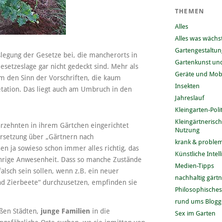
THEMEN
Alles
Alles was wächs
Gartengestaltun
egung der Gesetze bei, die mancherorts in
Gartenkunst und
esetzeslage gar nicht gedeckt sind. Mehr als
Geräte und Mobi
m den Sinn der Vorschriften, die kaum
Insekten
tation. Das liegt auch am Umbruch in den
Jahreslauf
Kleingarten-Polit
Kleingärtnerisc
Jahrzehnten in ihrem Gärtchen eingerichtet
Nutzung
rsetzung über „Gärtnern nach
krank & problem
n ja sowieso schon immer alles richtig, das
Künstliche Intel
gjährige Anwesenheit. Dass so manche Zustände
Medien-Tipps
alsch sein sollen, wenn z.B. ein neuer
nachhaltig gärt
nd Zierbeete“ durchzusetzen, empfinden sie
Philosophisches
rund ums Blog
oßen Städten,
junge Familien
in die
Sex im Garten