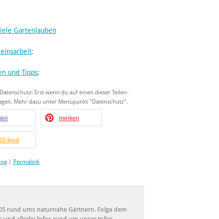
viele Gartenlauben
reinsarbeit
;
ten und Tipps
;
 Datenschutz: Erst wenn du auf einen dieser Teilen-
tragen. Mehr dazu unter Menüpunkt "Datenschutz".
ilen
merken
S-feed
ung
|
Permalink
 2005 rund ums naturnahe Gärtnern. Folge dem
s und allerlei Infos rund um unser tolles