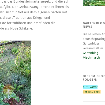
, das das Bundeskleingartengesetz und die auf
ufgibt. Der „Anbauzwang“ erscheint ihnen als
 war, sich zur Not aus dem eigenen Garten mit
, diese „Tradition aus Kriegs- und
ärkte fortzuführen und empfinden die
GARTENBLOG
NEWS
de als bloße Schikane.
Die neuesten Art
deutschsprachi
Gartenblogs,
versammelt im
Gartenblog-
Mischmasch
DIESEM BLO
FOLGEN:
Auf Twitter
Per RSS-Feed