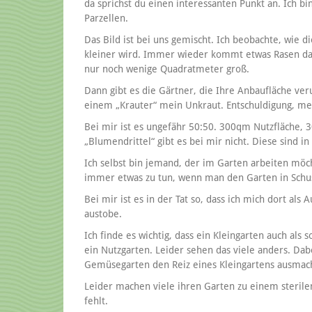
da sprichst du einen interessanten Punkt an. Ich b
Parzellen.
Das Bild ist bei uns gemischt. Ich beobachte, wie d
kleiner wird. Immer wieder kommt etwas Rasen daz
nur noch wenige Quadratmeter groß.
Dann gibt es die Gärtner, die Ihre Anbaufläche ver
einem „Krauter“ mein Unkraut. Entschuldigung, mei
Bei mir ist es ungefähr 50:50. 300qm Nutzfläche, 
„Blumendrittel“ gibt es bei mir nicht. Diese sind i
Ich selbst bin jemand, der im Garten arbeiten möcht
immer etwas zu tun, wenn man den Garten in Schu
Bei mir ist es in der Tat so, dass ich mich dort al
austobe.
Ich finde es wichtig, dass ein Kleingarten auch als
ein Nutzgarten. Leider sehen das viele anders. Dab
Gemüsegarten den Reiz eines Kleingartens ausmac
Leider machen viele ihren Garten zu einem steril
fehlt.