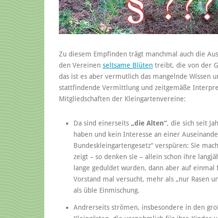
Zu diesem Empfinden trägt manchmal auch die Ausl
den Vereinen
seltsame Blüten
treibt, die von der G
das ist es aber vermutlich das mangelnde Wissen u
stattfindende Vermittlung und zeitgemäße Interpre
Mitgliedschaften der Kleingartenvereine:
Da sind einerseits
„die Alten“
, die sich seit 
haben und kein Interesse an einer Auseinande
Bundeskleingartengesetz“ verspüren: Sie mache
zeigt – so denken sie – allein schon ihre lan
lange geduldet wurden, dann aber auf einmal f
Vorstand mal versucht, mehr als „nur Rasen u
als üble Einmischung.
Andrerseits strömen, insbesondere in den gr