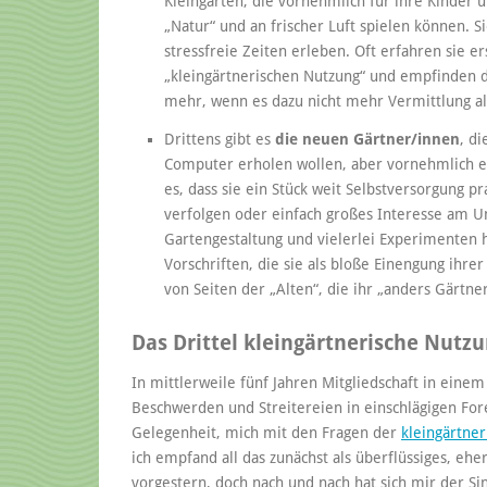
Kleingärten, die vornehmlich für ihre Kinder 
„Natur“ und an frischer Luft spielen können. S
stressfreie Zeiten erleben. Oft erfahren sie 
„kleingärtnerischen Nutzung“ und empfinden d
mehr, wenn es dazu nicht mehr Vermittlung als 
Drittens gibt es
die neuen Gärtner/innen
, d
Computer erholen wollen, aber vornehmlich ei
es, dass sie ein Stück weit Selbstversorgung p
verfolgen oder einfach großes Interesse am U
Gartengestaltung und vielerlei Experimenten h
Vorschriften, die sie als bloße Einengung ihrer
von Seiten der „Alten“, die ihr „anders Gärtne
Das Drittel kleingärtnerische Nutzu
In mittlerweile fünf Jahren Mitgliedschaft in eine
Beschwerden und Streitereien in einschlägigen For
Gelegenheit, mich mit den Fragen der
kleingärtne
ich empfand all das zunächst als überflüssiges, ehe
vorgestern, doch nach und nach hat sich mir der Si