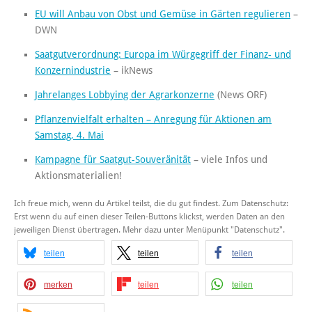
EU will Anbau von Obst und Gemüse in Gärten regulieren
–
DWN
Saatgutverordnung: Europa im Würgegriff der Finanz- und
Konzernindustrie
– ikNews
Jahrelanges Lobbying der Agrarkonzerne
(News ORF)
Pflanzenvielfalt erhalten – Anregung für Aktionen am
Samstag, 4. Mai
Kampagne für Saatgut-Souveränität
– viele Infos und
Aktionsmaterialien!
Ich freue mich, wenn du Artikel teilst, die du gut findest. Zum Datenschutz:
Erst wenn du auf einen dieser Teilen-Buttons klickst, werden Daten an den
jeweiligen Dienst übertragen. Mehr dazu unter Menüpunkt "Datenschutz".
teilen
teilen
teilen
merken
teilen
teilen