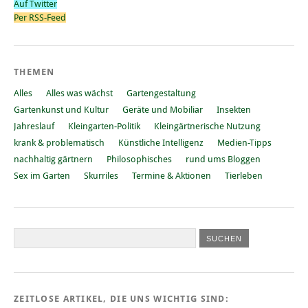
Auf Twitter
Per RSS-Feed
THEMEN
Alles
Alles was wächst
Gartengestaltung
Gartenkunst und Kultur
Geräte und Mobiliar
Insekten
Jahreslauf
Kleingarten-Politik
Kleingärtnerische Nutzung
krank & problematisch
Künstliche Intelligenz
Medien-Tipps
nachhaltig gärtnern
Philosophisches
rund ums Bloggen
Sex im Garten
Skurriles
Termine & Aktionen
Tierleben
ZEITLOSE ARTIKEL, DIE UNS WICHTIG SIND: