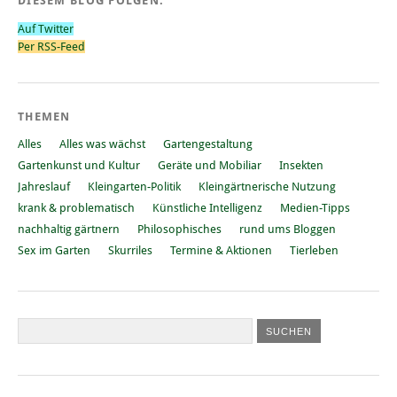
DIESEM BLOG FOLGEN:
Auf Twitter
Per RSS-Feed
THEMEN
Alles
Alles was wächst
Gartengestaltung
Gartenkunst und Kultur
Geräte und Mobiliar
Insekten
Jahreslauf
Kleingarten-Politik
Kleingärtnerische Nutzung
krank & problematisch
Künstliche Intelligenz
Medien-Tipps
nachhaltig gärtnern
Philosophisches
rund ums Bloggen
Sex im Garten
Skurriles
Termine & Aktionen
Tierleben