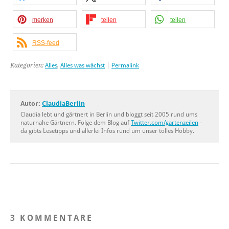
merken
teilen
teilen
RSS-feed
Kategorien:
Alles
,
Alles was wächst
|
Permalink
Autor:
ClaudiaBerlin
Claudia lebt und gärtnert in Berlin und bloggt seit 2005 rund ums
naturnahe Gärtnern. Folge dem Blog auf
Twitter.com/gartenzeilen
-
da gibts Lesetipps und allerlei Infos rund um unser tolles Hobby.
3 KOMMENTARE