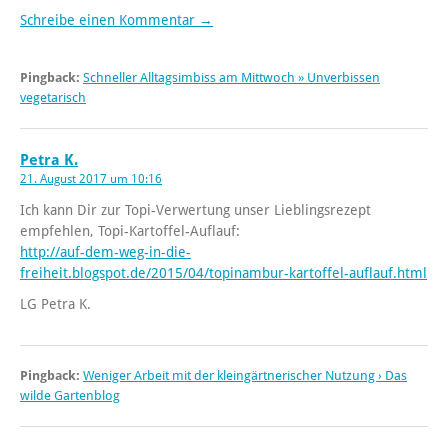
Schreibe einen Kommentar →
Pingback:
Schneller Alltagsimbiss am Mittwoch » Unverbissen
vegetarisch
Petra K.
21. August 2017 um 10:16
Ich kann Dir zur Topi-Verwertung unser Lieblingsrezept
empfehlen, Topi-Kartoffel-Auflauf:
http://auf-dem-weg-in-die-
freiheit.blogspot.de/2015/04/topinambur-kartoffel-auflauf.html
LG Petra K.
Pingback:
Weniger Arbeit mit der kleingärtnerischer Nutzung › Das
wilde Gartenblog