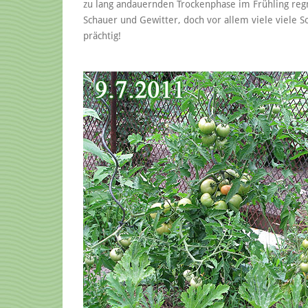
zu lang andauernden Trockenphase im Frühling regn
Schauer und Gewitter, doch vor allem viele viele
prächtig!