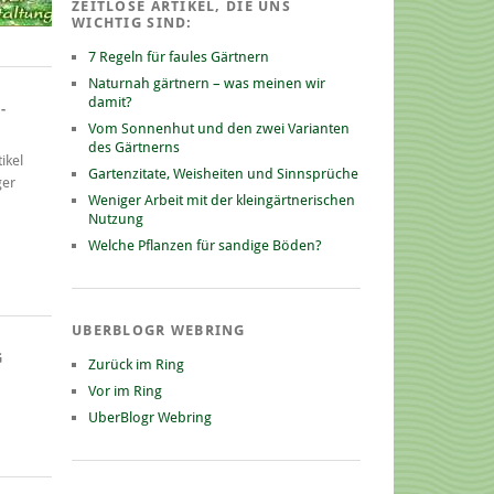
ZEITLOSE ARTIKEL, DIE UNS
WICHTIG SIND:
7 Regeln für faules Gärtnern
Naturnah gärtnern – was meinen wir
damit?
-
Vom Sonnenhut und den zwei Varianten
des Gärtnerns
ikel
Gartenzitate, Weisheiten und Sinnsprüche
ger
Weniger Arbeit mit der kleingärtnerischen
Nutzung
Welche Pflanzen für sandige Böden?
UBERBLOGR WEBRING
G
Zurück im Ring
Vor im Ring
UberBlogr Webring