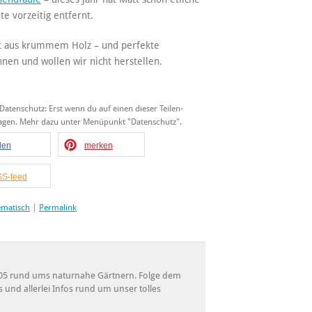
te vorzeitig entfernt.
alt aus krummem Holz – und perfekte
en und wollen wir nicht herstellen.
 Datenschutz: Erst wenn du auf einen dieser Teilen-
tragen. Mehr dazu unter Menüpunkt "Datenschutz".
ilen
merken
S-feed
ematisch
|
Permalink
 2005 rund ums naturnahe Gärtnern. Folge dem
s und allerlei Infos rund um unser tolles