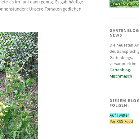
ete es im Juni dann genug. Es gab häufige
 Sonnenstunden: Unsere Tomaten gediehen
GARTENBLOG
NEWS
Die neuesten Art
deutschsprachi
Gartenblogs,
versammelt im
Gartenblog-
Mischmasch
DIESEM BLO
FOLGEN:
Auf Twitter
Per RSS-Feed