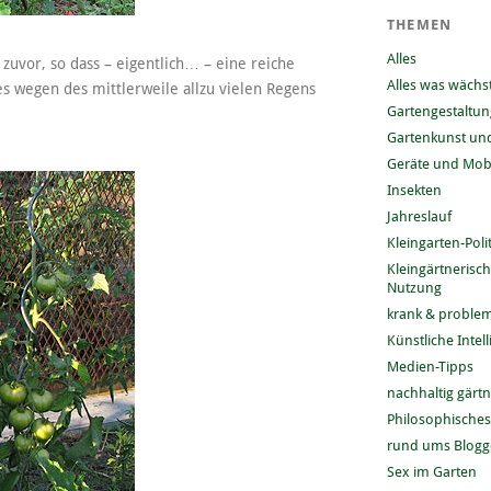
THEMEN
Alles
 zuvor, so dass – eigentlich… – eine reiche
Alles was wächs
es wegen des mittlerweile allzu vielen Regens
Gartengestaltun
Gartenkunst und
Geräte und Mobi
Insekten
Jahreslauf
Kleingarten-Polit
Kleingärtnerisc
Nutzung
krank & problem
Künstliche Intel
Medien-Tipps
nachhaltig gärt
Philosophisches
rund ums Blog
Sex im Garten