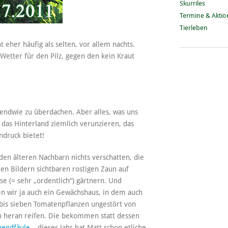
Skurriles
Termine & Akti
Tierleben
eher häufig als selten, vor allem nachts.
 Wetter für den Pilz, gegen den kein Kraut
gendwie zu überdachen. Aber alles, was uns
 das Hinterland ziemlich verunzieren, das
ndruck bietet!
den älteren Nachbarn nichts verschatten, die
en Bildern sichtbaren rostigen Zaun auf
se (= sehr „ordentlich“) gärtnern. Und
en wir ja auch ein Gewächshaus, in dem auch
 bis sieben Tomatenpflanzen ungestört von
heran reifen. Die bekommen statt dessen
nendfäule
– dieses Jahr hat Matt schon etliche