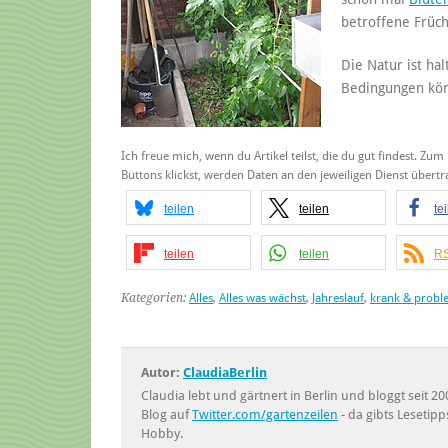
betroffene Früch
Die Natur ist h
Bedingungen könn
Ich freue mich, wenn du Artikel teilst, die du gut findest. Zum
Buttons klickst, werden Daten an den jeweiligen Dienst über
teilen
teilen
te
teilen
teilen
RS
Kategorien:
Alles
,
Alles was wächst
,
Jahreslauf
,
krank & probl
Autor:
ClaudiaBerlin
Claudia lebt und gärtnert in Berlin und bloggt seit
Blog auf
Twitter.com/gartenzeilen
- da gibts Lesetipp
Hobby.