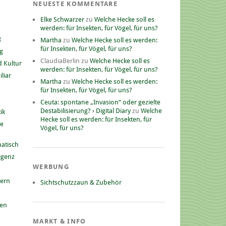
NEUESTE KOMMENTARE
Elke Schwarzer
zu
Welche Hecke soll es
werden: für Insekten, für Vögel, für uns?
t
Martha
zu
Welche Hecke soll es werden:
für Insekten, für Vögel, für uns?
g
ClaudiaBerlin
zu
Welche Hecke soll es
 Kultur
werden: für Insekten, für Vögel, für uns?
liar
Martha
zu
Welche Hecke soll es werden:
für Insekten, für Vögel, für uns?
Ceuta: spontane „Invasion“ oder gezielte
Destabilisierung? › Digital Diary
zu
Welche
ik
Hecke soll es werden: für Insekten, für
he
Vögel, für uns?
atisch
ligenz
WERBUNG
nern
Sichtschutzzaun & Zubehör
gen
MARKT & INFO