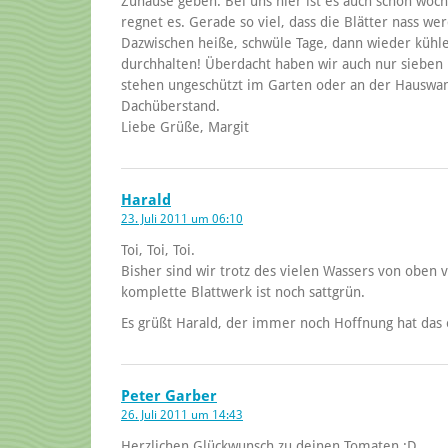
Zuhause geben. Bei uns hier ist es auch schon woc
regnet es. Gerade so viel, dass die Blätter nass 
Dazwischen heiße, schwüle Tage, dann wieder kühle 
durchhalten! Überdacht haben wir auch nur sieben 
stehen ungeschützt im Garten oder an der Hauswan
Dachüberstand.
Liebe Grüße, Margit
Harald
23. Juli 2011 um 06:10
Toi, Toi, Toi.
Bisher sind wir trotz des vielen Wassers von oben 
komplette Blattwerk ist noch sattgrün.
Es grüßt Harald, der immer noch Hoffnung hat das e
Peter Garber
26. Juli 2011 um 14:43
Herzlichen Glückwunsch zu deinen Tomaten :D