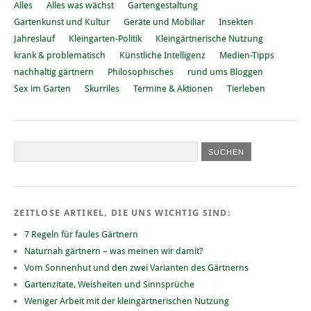
Alles
Alles was wächst
Gartengestaltung
Gartenkunst und Kultur
Geräte und Mobiliar
Insekten
Jahreslauf
Kleingarten-Politik
Kleingärtnerische Nutzung
krank & problematisch
Künstliche Intelligenz
Medien-Tipps
nachhaltig gärtnern
Philosophisches
rund ums Bloggen
Sex im Garten
Skurriles
Termine & Aktionen
Tierleben
ZEITLOSE ARTIKEL, DIE UNS WICHTIG SIND:
7 Regeln für faules Gärtnern
Naturnah gärtnern – was meinen wir damit?
Vom Sonnenhut und den zwei Varianten des Gärtnerns
Gartenzitate, Weisheiten und Sinnsprüche
Weniger Arbeit mit der kleingärtnerischen Nutzung