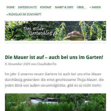
HOME
DATENSCHUTZ
KONTAKT
MARKT & INFO
ÜBER…
» SAMEN
» PLEXIGLAS IM ZUSCHNITT
Die Mauer ist auf – auch bei uns im Garten!
9. November 2009
von ClaudiaBerlin
Im Jahr 2 unseres neuen Gartens ist auch bei uns eine Mauer
durchlässig geworden: die einst geschlossene Thuja-Mauer, die
jeden Blick von außen verunmöglichte, gibt es so nicht mehr: