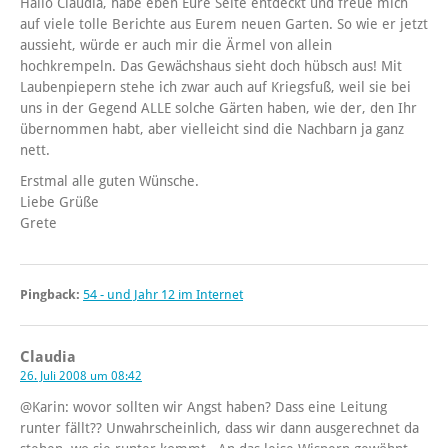
Hallo Claudia, habe eben Eure Seite entdeckt und freue mich
auf viele tolle Berichte aus Eurem neuen Garten. So wie er jetzt
aussieht, würde er auch mir die Ärmel von allein
hochkrempeln. Das Gewächshaus sieht doch hübsch aus! Mit
Laubenpiepern stehe ich zwar auch auf Kriegsfuß, weil sie bei
uns in der Gegend ALLE solche Gärten haben, wie der, den Ihr
übernommen habt, aber vielleicht sind die Nachbarn ja ganz
nett.
Erstmal alle guten Wünsche.
Liebe Grüße
Grete
Pingback:
54 - und Jahr 12 im Internet
Claudia
26. Juli 2008 um 08:42
@Karin: wovor sollten wir Angst haben? Dass eine Leitung
runter fällt?? Unwahrscheinlich, dass wir dann ausgerechnet da