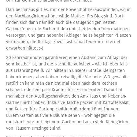
Uhr zur Gemeinschaftsarbeit anrücken lässt.
Darüberhinaus gilt es, mit der Powershot herauszufinden, wo in
den Nachbargärten schöne wilde Motive fürs Blog sind. Dort
finden sich dann nämlich auch die dazugehörigen netten
GärtnerInnen, die Euch mit den entscheidenden Informationen
versorgen, und ganz nebenbei Ableger heiss begehrter Pflanzen
vermachen, die Ihr tags zuvor fast schon teuer im Internet
erworben hättet ;-)
20 Fahrradminuten garantieren einen Abstand zum Alltag, der
sehr kostbar ist, und die Nachteile aufwiegt – wie ich ebenfalls
aus Erfahrung weiß. Wir hätten in unserer Straße Kleingärten
haben können, aber haben freiwillig die Variante JWD gewählt.
Natürlich kann man da nicht mal eben nach dem Rechten
schauen, oder ein paar Kräuter fürs Essen ernten. Dafür hat
man aber den Ausflugscharakter, den Am-Haus und Nebenan-
Gärtner nicht haben. Inklusive Tasche packen mit Kartoffelsalat
und Keksen fürs Gartenpicknick. Außerdem könnt Ihr von
Eurem Garten aus viele Bäume sehen – wohingegen die
meisten Leute mit eigenem Garten und auch viele Kleingärten
von Häusern umzingelt sind.