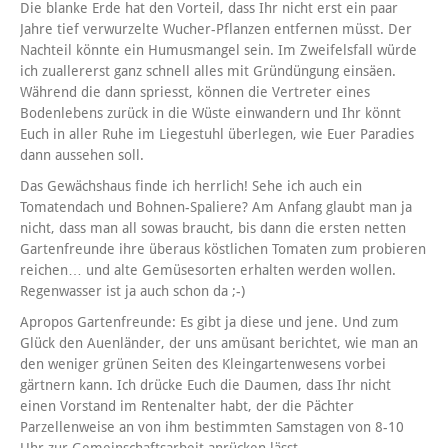
Die blanke Erde hat den Vorteil, dass Ihr nicht erst ein paar
Jahre tief verwurzelte Wucher-Pflanzen entfernen müsst. Der
Nachteil könnte ein Humusmangel sein. Im Zweifelsfall würde
ich zuallererst ganz schnell alles mit Gründüngung einsäen.
Während die dann spriesst, können die Vertreter eines
Bodenlebens zurück in die Wüste einwandern und Ihr könnt
Euch in aller Ruhe im Liegestuhl überlegen, wie Euer Paradies
dann aussehen soll.
Das Gewächshaus finde ich herrlich! Sehe ich auch ein
Tomatendach und Bohnen-Spaliere? Am Anfang glaubt man ja
nicht, dass man all sowas braucht, bis dann die ersten netten
Gartenfreunde ihre überaus köstlichen Tomaten zum probieren
reichen… und alte Gemüsesorten erhalten werden wollen.
Regenwasser ist ja auch schon da ;-)
Apropos Gartenfreunde: Es gibt ja diese und jene. Und zum
Glück den Auenländer, der uns amüsant berichtet, wie man an
den weniger grünen Seiten des Kleingartenwesens vorbei
gärtnern kann. Ich drücke Euch die Daumen, dass Ihr nicht
einen Vorstand im Rentenalter habt, der die Pächter
Parzellenweise an von ihm bestimmten Samstagen von 8-10