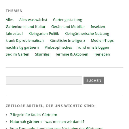
THEMEN
Alles
Alles was wächst
Gartengestaltung
Gartenkunst und Kultur
Geräte und Mobiliar
Insekten
Jahreslauf
Kleingarten-Politik
Kleingärtnerische Nutzung
krank & problematisch
Künstliche Intelligenz
Medien-Tipps
nachhaltig gärtnern
Philosophisches
rund ums Bloggen
Sex im Garten
Skurriles
Termine & Aktionen
Tierleben
ZEITLOSE ARTIKEL, DIE UNS WICHTIG SIND:
7 Regeln für faules Gärtnern
Naturnah gärtnern – was meinen wir damit?
Vom Sonnenhut und den zwei Varianten des Gärtnerns