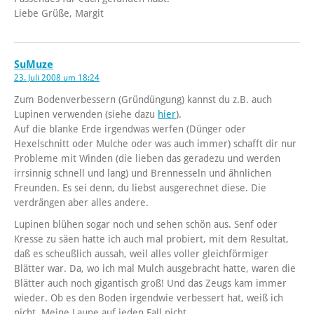
Liebe Grüße, Margit
SuMuze
23. Juli 2008 um 18:24
Zum Bodenverbessern (Gründüngung) kannst du z.B. auch
Lupinen verwenden (siehe dazu
hier
).
Auf die blanke Erde irgendwas werfen (Dünger oder
Hexelschnitt oder Mulche oder was auch immer) schafft dir nur
Probleme mit Winden (die lieben das geradezu und werden
irrsinnig schnell und lang) und Brennesseln und ähnlichen
Freunden. Es sei denn, du liebst ausgerechnet diese. Die
verdrängen aber alles andere.
Lupinen blühen sogar noch und sehen schön aus. Senf oder
Kresse zu säen hatte ich auch mal probiert, mit dem Resultat,
daß es scheußlich aussah, weil alles voller gleichförmiger
Blätter war. Da, wo ich mal Mulch ausgebracht hatte, waren die
Blätter auch noch gigantisch groß! Und das Zeugs kam immer
wieder. Ob es den Boden irgendwie verbessert hat, weiß ich
nicht. Meine Laune auf jeden Fall nicht.