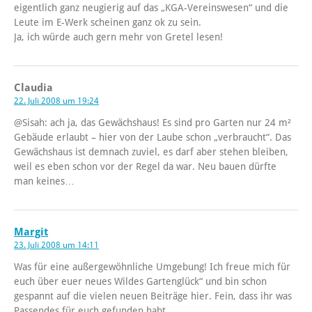
eigentlich ganz neugierig auf das „KGA-Vereinswesen“ und die
Leute im E-Werk scheinen ganz ok zu sein.
Ja, ich würde auch gern mehr von Gretel lesen!
Claudia
22. Juli 2008 um 19:24
@Sisah: ach ja, das Gewächshaus! Es sind pro Garten nur 24 m²
Gebäude erlaubt – hier von der Laube schon „verbraucht“. Das
Gewächshaus ist demnach zuviel, es darf aber stehen bleiben,
weil es eben schon vor der Regel da war. Neu bauen dürfte
man keines…
Margit
23. Juli 2008 um 14:11
Was für eine außergewöhnliche Umgebung! Ich freue mich für
euch über euer neues Wildes Gartenglück“ und bin schon
gespannt auf die vielen neuen Beiträge hier. Fein, dass ihr was
Passendes für euch gefunden habt.