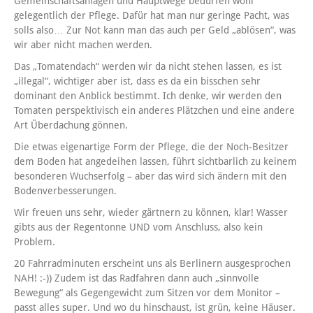
Gemeinschaftsanlagen und Hauptwege bedürfen wohl
gelegentlich der Pflege. Dafür hat man nur geringe Pacht, was
solls also… Zur Not kann man das auch per Geld „ablösen“, was
wir aber nicht machen werden.
Das „Tomatendach“ werden wir da nicht stehen lassen, es ist
„illegal“, wichtiger aber ist, dass es da ein bisschen sehr
dominant den Anblick bestimmt. Ich denke, wir werden den
Tomaten perspektivisch ein anderes Plätzchen und eine andere
Art Überdachung gönnen.
Die etwas eigenartige Form der Pflege, die der Noch-Besitzer
dem Boden hat angedeihen lassen, führt sichtbarlich zu keinem
besonderen Wuchserfolg – aber das wird sich ändern mit den
Bodenverbesserungen.
Wir freuen uns sehr, wieder gärtnern zu können, klar! Wasser
gibts aus der Regentonne UND vom Anschluss, also kein
Problem.
20 Fahrradminuten erscheint uns als Berlinern ausgesprochen
NAH! :-)) Zudem ist das Radfahren dann auch „sinnvolle
Bewegung“ als Gegengewicht zum Sitzen vor dem Monitor –
passt alles super. Und wo du hinschaust, ist grün, keine Häuser.