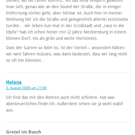
stehen, wo sie runter kommt.. An das leise Wispern gewöhnt
man sich, genau wie an den Sound der Straße, die in einiger
Entfernung vorbei geht, aber hörbar ist. Auch hier in meiner
Wohnung hör ich die Straße und gelegentlich allerlei technische
Geräte… wir leben nun mal in der Großstadt und „raus in die
Idylle“ hab ich schon hinter mir (2 Jahre Mecklenburg in einem
kleinen Dorf, nix als grün und weite Horizonte).
Dass der Garten so NAH ist, ist der Vorteil – ansonsten hätten
wir weit fahren müssen, was dann bedeutet, dass wir lang nicht
so oft hin könnten…
Helena
2. August 2008 um 21:09
Ich find das mit den Rohren auch nicht schlimm. Hat was
abenteuerliches finde ich. Außerdem sehen sie ja wohl stabil
aus.
Gretel im Busch