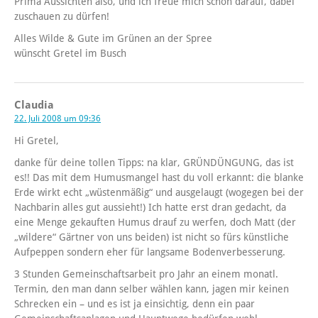
Prima Aussichten also, und ich freue mich schon darauf, dabei
zuschauen zu dürfen!
Alles Wilde & Gute im Grünen an der Spree
wünscht Gretel im Busch
Claudia
22. Juli 2008 um 09:36
Hi Gretel,
danke für deine tollen Tipps: na klar, GRÜNDÜNGUNG, das ist
es!! Das mit dem Humusmangel hast du voll erkannt: die blanke
Erde wirkt echt „wüstenmäßig“ und ausgelaugt (wogegen bei der
Nachbarin alles gut aussieht!) Ich hatte erst dran gedacht, da
eine Menge gekauften Humus drauf zu werfen, doch Matt (der
„wildere“ Gärtner von uns beiden) ist nicht so fürs künstliche
Aufpeppen sondern eher für langsame Bodenverbesserung.
3 Stunden Gemeinschaftsarbeit pro Jahr an einem monatl.
Termin, den man dann selber wählen kann, jagen mir keinen
Schrecken ein – und es ist ja einsichtig, denn ein paar