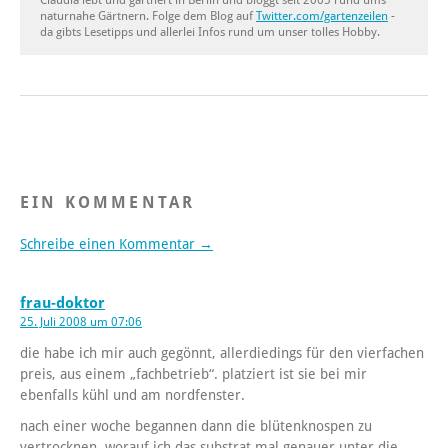
naturnahe Gärtnern. Folge dem Blog auf
Twitter.com/gartenzeilen
-
da gibts Lesetipps und allerlei Infos rund um unser tolles Hobby.
EIN KOMMENTAR
Schreibe einen Kommentar →
frau-doktor
25. Juli 2008 um 07:06
die habe ich mir auch gegönnt, allerdiedings für den vierfachen
preis, aus einem „fachbetrieb“. platziert ist sie bei mir
ebenfalls kühl und am nordfenster.
nach einer woche begannen dann die blütenknospen zu
vertrocknen, worauf ich das substrat mal genauer unter die