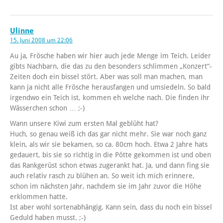
Ulinne
15. Juni 2008 um 22:06
Au ja, Frösche haben wir hier auch jede Menge im Teich. Leider
gibts Nachbarn, die das zu den besonders schlimmen „Konzert“-
Zeiten doch ein bissel stört. Aber was soll man machen, man
kann ja nicht alle Frösche herausfangen und umsiedeln. So bald
irgendwo ein Teich ist, kommen eh welche nach. Die finden ihr
Wässerchen schon … ;-)
Wann unsere Kiwi zum ersten Mal geblüht hat?
Huch, so genau weiß ich das gar nicht mehr. Sie war noch ganz
klein, als wir sie bekamen, so ca. 80cm hoch. Etwa 2 Jahre hats
gedauert, bis sie so richtig in die Pötte gekommen ist und oben
das Rankgerüst schon etwas zugerankt hat. Ja, und dann fing sie
auch relativ rasch zu blühen an. So weit ich mich erinnere,
schon im nächsten Jahr, nachdem sie im Jahr zuvor die Höhe
erklommen hatte.
Ist aber wohl sortenabhängig. Kann sein, dass du noch ein bissel
Geduld haben musst. ;-)