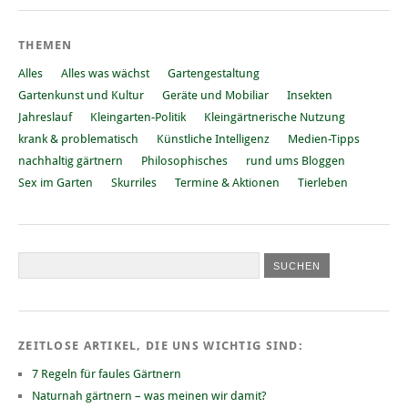
THEMEN
Alles
Alles was wächst
Gartengestaltung
Gartenkunst und Kultur
Geräte und Mobiliar
Insekten
Jahreslauf
Kleingarten-Politik
Kleingärtnerische Nutzung
krank & problematisch
Künstliche Intelligenz
Medien-Tipps
nachhaltig gärtnern
Philosophisches
rund ums Bloggen
Sex im Garten
Skurriles
Termine & Aktionen
Tierleben
ZEITLOSE ARTIKEL, DIE UNS WICHTIG SIND:
7 Regeln für faules Gärtnern
Naturnah gärtnern – was meinen wir damit?