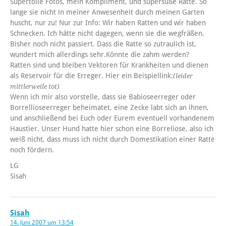
Supertolle Fotos, mein Kompliment, und supersüße Ratte. So
lange sie nicht in meiner Anwesenheit durch meinen Garten
huscht, nur zu! Nur zur Info: Wir haben Ratten und wir haben
Schnecken. Ich hätte nicht dagegen, wenn sie die wegfräßen.
Bisher noch nicht passiert. Dass die Ratte so zutraulich ist,
wundert mich allerdings sehr.Könnte die zahm werden?
Ratten sind und bleiben Vektoren für Krankheiten und dienen
als Reservoir für die Erreger. Hier ein Beispiellink:
(leider
mittlerweile tot)
Wenn ich mir also vorstelle, dass sie Babioseerreger oder
Borrellioseerreger beheimatet, eine Zecke labt sich an ihnen,
und anschließend bei Euch oder Eurem eventuell vorhandenem
Haustier. Unser Hund hatte hier schon eine Borreliose, also ich
weiß nicht, dass muss ich nicht durch Domestikation einer Ratte
noch fördern.
LG
Sisah
Sisah
14. Juni 2007 um 13:54