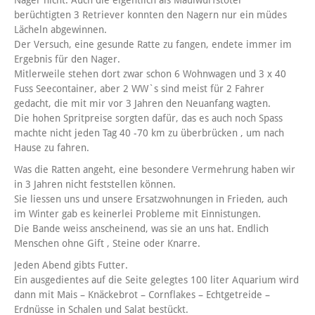
berüchtigten 3 Retriever konnten den Nagern nur ein müdes
Lächeln abgewinnen.
Der Versuch, eine gesunde Ratte zu fangen, endete immer im
Ergebnis für den Nager.
Mitlerweile stehen dort zwar schon 6 Wohnwagen und 3 x 40
Fuss Seecontainer, aber 2 WW`s sind meist für 2 Fahrer
gedacht, die mit mir vor 3 Jahren den Neuanfang wagten.
Die hohen Spritpreise sorgten dafür, das es auch noch Spass
machte nicht jeden Tag 40 -70 km zu überbrücken , um nach
Hause zu fahren.
Was die Ratten angeht, eine besondere Vermehrung haben wir
in 3 Jahren nicht feststellen können.
Sie liessen uns und unsere Ersatzwohnungen in Frieden, auch
im Winter gab es keinerlei Probleme mit Einnistungen.
Die Bande weiss anscheinend, was sie an uns hat. Endlich
Menschen ohne Gift , Steine oder Knarre.
Jeden Abend gibts Futter.
Ein ausgedientes auf die Seite gelegtes 100 liter Aquarium wird
dann mit Mais – Knäckebrot – Cornflakes – Echtgetreide –
Erdnüsse in Schalen und Salat bestückt.