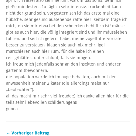
april. ich rätsel also sehr herum, warum das so ist. denn ich
gieße mindestens 1x täglich sehr intensiv. trockenheit kann
nicht der grund sein. vorgestern sah ich das erste mal eine
hübsche, sehr gesund aussehende ratte hier. seitdem frage ich
mich, ob sie mir etwa bei den schnecken behilflich ist! mäuse
gibt es auch hier, die völlig integriert sind und ihr mäuseleben
führen. und seit ich gelernt habe, meine vogelfuttervorräte
besser zu verstauen, klauen sie auch nix mehr. igel
marschieren auch hier rum, für die habe ich einen
reisig/blätter- unterschlupf, falls sie mögen.
ich freue mich jedenfalls sehr an den insekten und anderen
gartenmitbewohnern.
die population werde ich im auge behalten, auch mit der
anwesenheit meiner 2 kater (die allerdings meist nur
„beobachten“).
all das macht mir sehr viel freude:;) ich danke allen hier für die
teils sehr liebevollen schilderungen!!!
gunna
← Vorheriger Beitrag