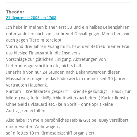
Theodor
21. September 2008 um 17:08
Ich habe in meinen bisher erst 53 und ein halbes Lebensjahren
unter anderen auch viel , sehr viel Gewalt gegen Menschen, wie
auch gegen Tiere miterelebt.
Vor rund drei Jahren zwang mich, bzw. den Betrieb meiner Frau
das hiesige Finanzamt in die Insolvenz.
Vorschläge zur gütlichen Einigung, Abtretungen von
Lieferantengutschriften etc, nichts half.
Innerhalb von nur 24 Stunden nach Bekanntwerden dieser
Massnahme reagierte das Räderwerk in meiner seit 30 Jahren
vertrauten Hausbank.
Kurzum – Kreditkarten gesperrt – Kredite gekündigt – Haus ( zur
Miete ) weg, keine Möglichkeit witerzuarbeiten ( Kurierdienst )
Ohne Geld ( VisaCard etc.) kein Sprit – ohne Sprit keine
Aufträge zu erfüllen.
Also habe ich mein persönliches Hab & Gut bei eBay versilbert ,
einen zweiten Wohnwagen ,
so`n fettes 10 m Kirmesdickschiff organisiert.