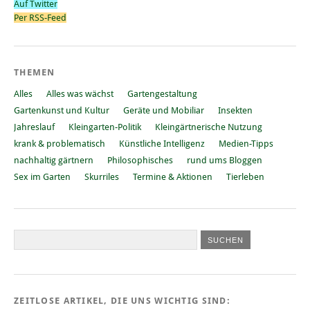
Auf Twitter
Per RSS-Feed
THEMEN
Alles
Alles was wächst
Gartengestaltung
Gartenkunst und Kultur
Geräte und Mobiliar
Insekten
Jahreslauf
Kleingarten-Politik
Kleingärtnerische Nutzung
krank & problematisch
Künstliche Intelligenz
Medien-Tipps
nachhaltig gärtnern
Philosophisches
rund ums Bloggen
Sex im Garten
Skurriles
Termine & Aktionen
Tierleben
ZEITLOSE ARTIKEL, DIE UNS WICHTIG SIND: