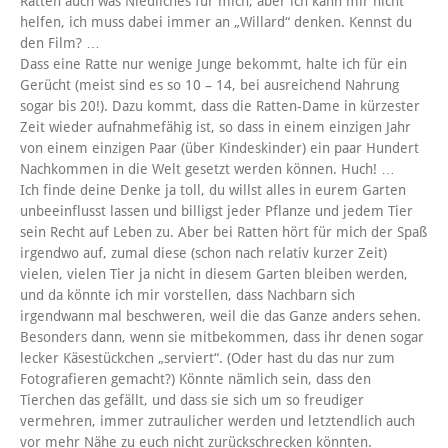
Ratten auch was Niedliches für mich, aber ich kann mir nicht
helfen, ich muss dabei immer an „Willard“ denken. Kennst du
den Film? …
Dass eine Ratte nur wenige Junge bekommt, halte ich für ein
Gerücht (meist sind es so 10 – 14, bei ausreichend Nahrung
sogar bis 20!). Dazu kommt, dass die Ratten-Dame in kürzester
Zeit wieder aufnahmefähig ist, so dass in einem einzigen Jahr
von einem einzigen Paar (über Kindeskinder) ein paar Hundert
Nachkommen in die Welt gesetzt werden können. Huch! …
Ich finde deine Denke ja toll, du willst alles in eurem Garten
unbeeinflusst lassen und billigst jeder Pflanze und jedem Tier
sein Recht auf Leben zu. Aber bei Ratten hört für mich der Spaß
irgendwo auf, zumal diese (schon nach relativ kurzer Zeit)
vielen, vielen Tier ja nicht in diesem Garten bleiben werden,
und da könnte ich mir vorstellen, dass Nachbarn sich
irgendwann mal beschweren, weil die das Ganze anders sehen.
Besonders dann, wenn sie mitbekommen, dass ihr denen sogar
lecker Käsestückchen „serviert“. (Oder hast du das nur zum
Fotografieren gemacht?) Könnte nämlich sein, dass den
Tierchen das gefällt, und dass sie sich um so freudiger
vermehren, immer zutraulicher werden und letztendlich auch
vor mehr Nähe zu euch nicht zurückschrecken könnten.