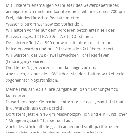
Mit unserem ehemaligen Vermieter des Gewerbebetriebes
arrangierte ich mich und konnte einen Teil , inkl. eines 700 qm
Freigeländes für echte Peanuts mieten.
Wasser & Strom war sowieso vorhanden.
Wir hatten vorher auf dem vorderen betonierten Teil des
Platzes insges. 12 LKW 3,5 – 7,5 to GG stehen.
Der hintere Teil /ca: 300 qm war seit Jahren nicht mehr
betreten worden und mit Pflanzen aller Art überwuchert.
Wir wussten, das WIR ( zwei Erwachsen , drei Retriever
)Eindringlinge waren.
Die kleine Nager waren schon da, lange vor uns.
Aber auch, als nur die LKW`s dort standen, hatten wir keinerlei
sogenannter Nagerschäden.
Meine Frau sah es als ihre Aufgabe an, den “ Dschungel “ zu
kultivieren.
In wochenlanger Kleinarbeit entfernte sie das gesamt Unkraut
inkl. Wurzeln aus dem Bereich.
Dort steht jetzt ein 16 qm Masivholzpavillon und ein künstlicher
“ Minigebirgsbach “ hat seinen Lauf.
Auch dies störte all die graubraunen und schildpattfarbenen
Nager nicht. Auch die eigentlich als Maulwurfstöter