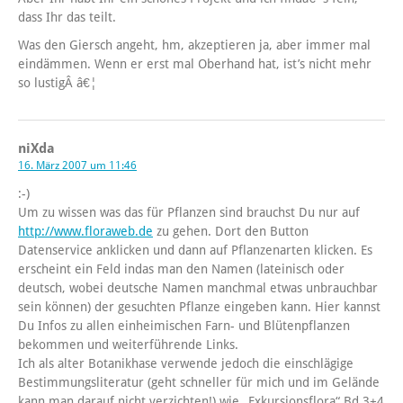
dass Ihr das teilt.
Was den Giersch angeht, hm, akzeptieren ja, aber immer mal
eindämmen. Wenn er erst mal Oberhand hat, ist’s nicht mehr
so lustigÂ â€¦
niXda
16. März 2007 um 11:46
:-)
Um zu wissen was das für Pflanzen sind brauchst Du nur auf
http://www.floraweb.de
zu gehen. Dort den Button
Datenservice anklicken und dann auf Pflanzenarten klicken. Es
erscheint ein Feld indas man den Namen (lateinisch oder
deutsch, wobei deutsche Namen manchmal etwas unbrauchbar
sein können) der gesuchten Pflanze eingeben kann. Hier kannst
Du Infos zu allen einheimischen Farn- und Blütenpflanzen
bekommen und weiterführende Links.
Ich als alter Botanikhase verwende jedoch die einschlägige
Bestimmungsliteratur (geht schneller für mich und im Gelände
kann man darauf nicht verzichten!) wie „Exkursionsflora“ Bd.3+4