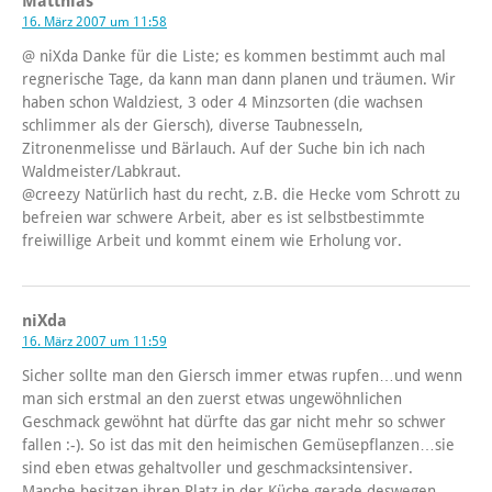
Matthias
16. März 2007 um 11:58
@ niXda Danke für die Liste; es kommen bestimmt auch mal
regnerische Tage, da kann man dann planen und träumen. Wir
haben schon Waldziest, 3 oder 4 Minzsorten (die wachsen
schlimmer als der Giersch), diverse Taubnesseln,
Zitronenmelisse und Bärlauch. Auf der Suche bin ich nach
Waldmeister/Labkraut.
@creezy Natürlich hast du recht, z.B. die Hecke vom Schrott zu
befreien war schwere Arbeit, aber es ist selbstbestimmte
freiwillige Arbeit und kommt einem wie Erholung vor.
niXda
16. März 2007 um 11:59
Sicher sollte man den Giersch immer etwas rupfen…und wenn
man sich erstmal an den zuerst etwas ungewöhnlichen
Geschmack gewöhnt hat dürfte das gar nicht mehr so schwer
fallen :-). So ist das mit den heimischen Gemüsepflanzen…sie
sind eben etwas gehaltvoller und geschmacksintensiver.
Manche besitzen ihren Platz in der Küche gerade deswegen