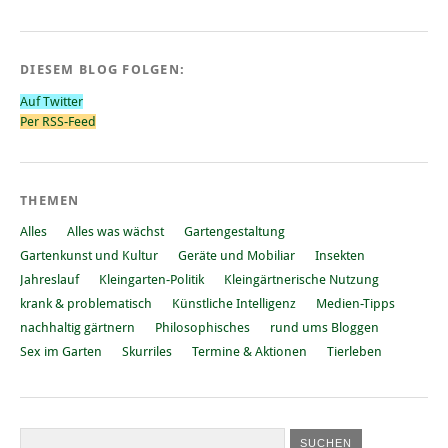
DIESEM BLOG FOLGEN:
Auf Twitter
Per RSS-Feed
THEMEN
Alles
Alles was wächst
Gartengestaltung
Gartenkunst und Kultur
Geräte und Mobiliar
Insekten
Jahreslauf
Kleingarten-Politik
Kleingärtnerische Nutzung
krank & problematisch
Künstliche Intelligenz
Medien-Tipps
nachhaltig gärtnern
Philosophisches
rund ums Bloggen
Sex im Garten
Skurriles
Termine & Aktionen
Tierleben