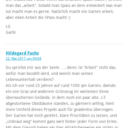
man das „arbeit“. Sobald man Spass an dem entwickelt was man
tut macht man es gerne. Natürlich macht ein Garten arbeit,
aber eben Arbeit die SPass macht :)
LG
Garbi
Hildegard Fuchs
22. Mai 2017 um 09:04
Du sprichst mir aus der Seele …, denn: ist “Arbeit” nicht das,
wofür man bezahlt wird, und womit man seinen
Lebensunterhalt verdient?
Als ich vor rund 25 Jahren auf rund 1500 qm Garten, damals
ein von Gras und anderem Grünzeug im weitesten Sinne
überwucherten Gelände, in dem noch ein paar alte, z.T.
abgestorbene Obstbäume standen, zu gärtnern anfing, hielt
mein Umfeld dieses Projekt auch für gnadenlos überzogen.
Der Garten hat mich gelehrt, klare Prioritäten zu setzen, und
„Unkraut weg“ kommt ganz weit hinter jeder Form von Ernte.
Mit dem Giersch haben wir hier glücklicherweise gar nichts zu