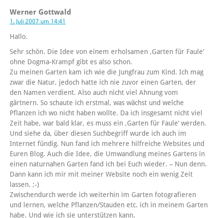
Werner Gottwald
1. Juli 2007 um 14:41
Hallo.
Sehr schön. Die Idee von einem erholsamen ‚Garten für Faule‘
ohne Dogma-Krampf gibt es also schon.
Zu meinen Garten kam ich wie die Jungfrau zum Kind. Ich mag
zwar die Natur, jedoch hatte ich nie zuvor einen Garten, der
den Namen verdient. Also auch nicht viel Ahnung vom
gärtnern. So schaute ich erstmal, was wächst und welche
Pflanzen ich wo nicht haben wollte. Da ich insgesamt nicht viel
Zeit habe, war bald klar, es muss ein ‚Garten für Faule‘ werden.
Und siehe da, über diesen Suchbegriff wurde ich auch im
Internet fündig. Nun fand ich mehrere hilfreiche Websites und
Euren Blog. Auch die Idee, die Umwandlung meines Gartens in
einen naturnahen Garten fand ich bei Euch wieder. – Nun denn.
Dann kann ich mir mit meiner Website noch ein wenig Zeit
lassen. ;-)
Zwischendurch werde ich weiterhin im Garten fotografieren
und lernen, welche Pflanzen/Stauden etc. ich in meinem Garten
habe. Und wie ich sie unterstützen kann.