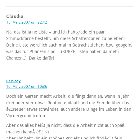
Claudia
15. März 2007 um 22:42
Na, das ist ja ne Liste – und ich hab grade ein paar
Schmuckfarne bestellt, um diese Schattenzonen zu beleben!
Deine Liste werd‘ ich auch mal in Betracht ziehen, bzw. googeln,
was das für Pflanzen sind… (KURZE Listen haben da mehr
Chancen..). Danke dafür!
creezy
16. März 2007 um 10:36
Doch ein Garten macht Arbeit, die fängt dann an, wenn in Jahr
drei oder vier etwas Routine einläuft und die Freude über das
â€žNeue“ etwas schwindet, auch andere Dinge im Leben in den
Vordergrund treten.
Aber das alles heißt ja nicht, dass die Arbeit nicht auch Spaß
machen kannÂ â€¦ ;-)
Aber Ihr habt Ihr ein schönes Projekt und ich findâ€˜s fein,