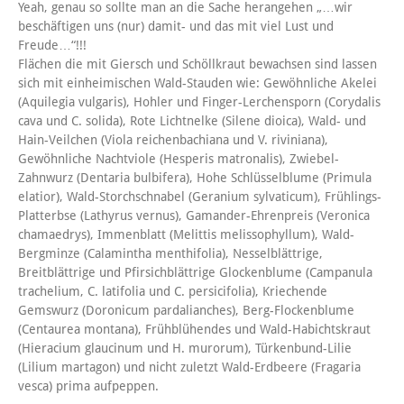
Yeah, genau so sollte man an die Sache herangehen „…wir
beschäftigen uns (nur) damit- und das mit viel Lust und
Freude…“!!!
Flächen die mit Giersch und Schöllkraut bewachsen sind lassen
sich mit einheimischen Wald-Stauden wie: Gewöhnliche Akelei
(Aquilegia vulgaris), Hohler und Finger-Lerchensporn (Corydalis
cava und C. solida), Rote Lichtnelke (Silene dioica), Wald- und
Hain-Veilchen (Viola reichenbachiana und V. riviniana),
Gewöhnliche Nachtviole (Hesperis matronalis), Zwiebel-
Zahnwurz (Dentaria bulbifera), Hohe Schlüsselblume (Primula
elatior), Wald-Storchschnabel (Geranium sylvaticum), Frühlings-
Platterbse (Lathyrus vernus), Gamander-Ehrenpreis (Veronica
chamaedrys), Immenblatt (Melittis melissophyllum), Wald-
Bergminze (Calamintha menthifolia), Nesselblättrige,
Breitblättrige und Pfirsichblättrige Glockenblume (Campanula
trachelium, C. latifolia und C. persicifolia), Kriechende
Gemswurz (Doronicum pardalianches), Berg-Flockenblume
(Centaurea montana), Frühblühendes und Wald-Habichtskraut
(Hieracium glaucinum und H. murorum), Türkenbund-Lilie
(Lilium martagon) und nicht zuletzt Wald-Erdbeere (Fragaria
vesca) prima aufpeppen.