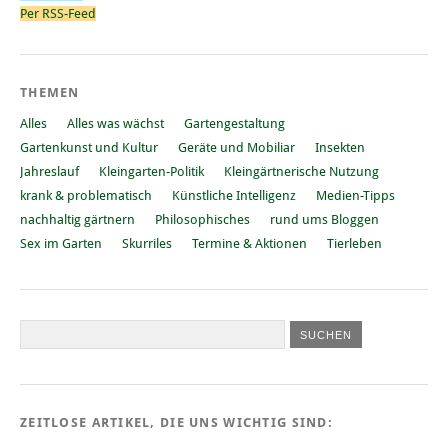
Per RSS-Feed
THEMEN
Alles
Alles was wächst
Gartengestaltung
Gartenkunst und Kultur
Geräte und Mobiliar
Insekten
Jahreslauf
Kleingarten-Politik
Kleingärtnerische Nutzung
krank & problematisch
Künstliche Intelligenz
Medien-Tipps
nachhaltig gärtnern
Philosophisches
rund ums Bloggen
Sex im Garten
Skurriles
Termine & Aktionen
Tierleben
ZEITLOSE ARTIKEL, DIE UNS WICHTIG SIND: