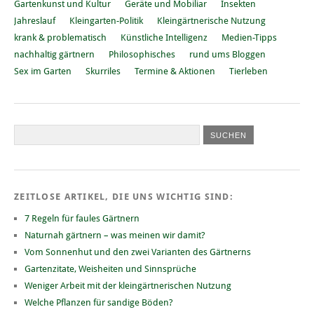
Gartenkunst und Kultur
Geräte und Mobiliar
Insekten
Jahreslauf
Kleingarten-Politik
Kleingärtnerische Nutzung
krank & problematisch
Künstliche Intelligenz
Medien-Tipps
nachhaltig gärtnern
Philosophisches
rund ums Bloggen
Sex im Garten
Skurriles
Termine & Aktionen
Tierleben
ZEITLOSE ARTIKEL, DIE UNS WICHTIG SIND:
7 Regeln für faules Gärtnern
Naturnah gärtnern – was meinen wir damit?
Vom Sonnenhut und den zwei Varianten des Gärtnerns
Gartenzitate, Weisheiten und Sinnsprüche
Weniger Arbeit mit der kleingärtnerischen Nutzung
Welche Pflanzen für sandige Böden?