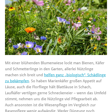
Mit einer blühenden Blumenwiese lockt man Bienen, Käfer
und Schmetterlinge in den Garten, allerlei Nützlinge
machen sich breit und
helfen ganz „biologisch“, Schädlinge
zu bekämpfen
. So haben Marienkäfer großen Appetit auf
Läuse, auch die Florfliege hält Blattläuse in Schach,
Laufkäfer vertilgen gerne Schneckeneier – wenn das Umfeld
stimmt, nehmen uns die Nützlinge viel Pflegearbeit ab.
Auch ansonsten ist die Wiesenpflege im Vergleich zur
Rasenpflege wenig aufwändig. Weder Düngung noch