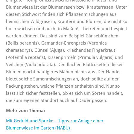
Ein guter Kompromiss zwischen klassichem Rasen und
Blumenwiese ist der Blumenrasen bzw. Kräuterrasen. Unter
diesem Stichwort finden sich Pflanzenmischungen aus
heimischen Wildgräsern, Kräutern und Blumen, die nicht so
hoch wachsen und auch- in Maßen! – betreten und bespielt
werden können. Das sind zum Beispiel Gänseblümchen
(Bellis perennis), Ga­man­der-Eh­ren­preis (Veronica
chamaedrys), Günsel (Ajuga), kriechendes Fin­ger­kraut
(Potentilla reptans), Kis­sen­pri­meln (Primula vulgaris) und
Veilchen (Viola odorata). Den flachen Blattrosetten dieser
Blumen macht häufigeres Mähen nichts aus. Der Handel
bietet solche Samenmischungen an, doch sollte auf der
Packung stehen, welche Pflanzen enthalten sind. Nur so
lässt sich sicher feststellen, ob es sich um Sorten handelt,
die zum eigenen Standort auch auf Dauer passen.
Mehr zum Thema:
Mit Geduld und Spucke – Tipps zur Anlage einer
Blumenwiese im Garten (NABU)