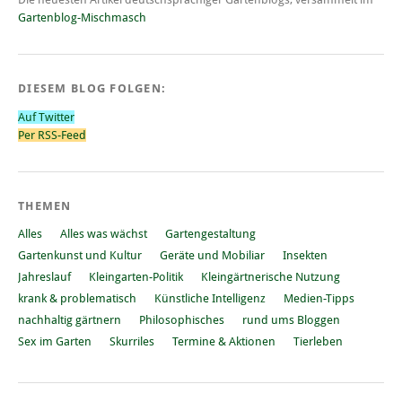
Gartenblog-Mischmasch
DIESEM BLOG FOLGEN:
Auf Twitter
Per RSS-Feed
THEMEN
Alles
Alles was wächst
Gartengestaltung
Gartenkunst und Kultur
Geräte und Mobiliar
Insekten
Jahreslauf
Kleingarten-Politik
Kleingärtnerische Nutzung
krank & problematisch
Künstliche Intelligenz
Medien-Tipps
nachhaltig gärtnern
Philosophisches
rund ums Bloggen
Sex im Garten
Skurriles
Termine & Aktionen
Tierleben