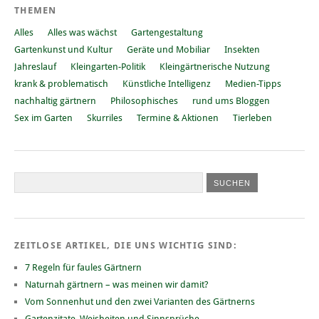
THEMEN
Alles
Alles was wächst
Gartengestaltung
Gartenkunst und Kultur
Geräte und Mobiliar
Insekten
Jahreslauf
Kleingarten-Politik
Kleingärtnerische Nutzung
krank & problematisch
Künstliche Intelligenz
Medien-Tipps
nachhaltig gärtnern
Philosophisches
rund ums Bloggen
Sex im Garten
Skurriles
Termine & Aktionen
Tierleben
ZEITLOSE ARTIKEL, DIE UNS WICHTIG SIND:
7 Regeln für faules Gärtnern
Naturnah gärtnern – was meinen wir damit?
Vom Sonnenhut und den zwei Varianten des Gärtnerns
Gartenzitate, Weisheiten und Sinnsprüche