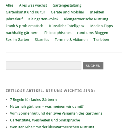
Alles
Alles was wächst
Gartengestaltung
Gartenkunst und Kultur
Geräte und Mobiliar
Insekten
Jahreslauf
Kleingarten-Politik
Kleingärtnerische Nutzung
krank & problematisch
Künstliche Intelligenz
Medien-Tipps
nachhaltig gärtnern
Philosophisches
rund ums Bloggen
Sex im Garten
Skurriles
Termine & Aktionen
Tierleben
ZEITLOSE ARTIKEL, DIE UNS WICHTIG SIND:
7 Regeln für faules Gärtnern
Naturnah gärtnern – was meinen wir damit?
Vom Sonnenhut und den zwei Varianten des Gärtnerns
Gartenzitate, Weisheiten und Sinnsprüche
Weniger Arbeit mit der kleingärtnerischen Nutzung