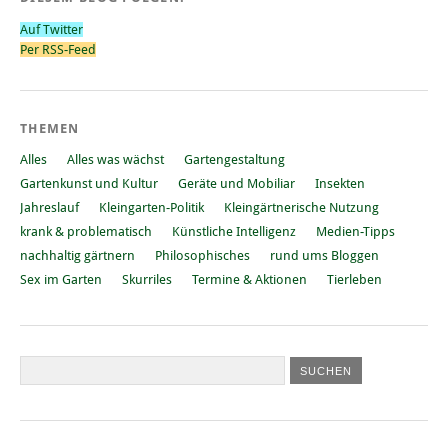
Auf Twitter
Per RSS-Feed
THEMEN
Alles
Alles was wächst
Gartengestaltung
Gartenkunst und Kultur
Geräte und Mobiliar
Insekten
Jahreslauf
Kleingarten-Politik
Kleingärtnerische Nutzung
krank & problematisch
Künstliche Intelligenz
Medien-Tipps
nachhaltig gärtnern
Philosophisches
rund ums Bloggen
Sex im Garten
Skurriles
Termine & Aktionen
Tierleben